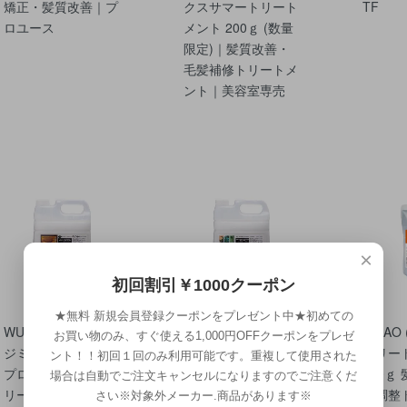
矯正・髪質改善｜プ
クスサマートリート
TF
ロユース
メント 200ｇ (数量
限定)｜髪質改善・
毛髪補修トリートメ
ント｜美容室専売
×
初回割引￥1000クーポン
★無料 新規会員登録クーポンをプレゼント中★初めての
WUAO（ウアオ）ベ
WUAO（ウアオ）ベ
WUAO
お買い物のみ、すぐ使える1,000円OFFクーポンをプレゼ
ジミックス ハンド
ジミックス ハンド
トリー
ント！！初回１回のみ利用可能です。重複して使用された
プロテクト ゆず ト
プロテクト トリー
500ｇ
場合は自動でご注文キャンセルになりますのでご注意くだ
リートメント４L｜
トメント 4L｜理美
感調整
さい※対象外メーカー.商品があります※