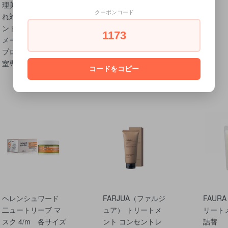
理美容師向け 手荒
容師向け 手荒れ対
ト
クーポンコード
れ対策 トリートメ
策 トリートメント
ント 業務用 保湿 ダ
業務用 保湿 ダメー
1173
メージケア 低刺激
ジケア 低刺激 サロ
プロユース 理美容
ン専売 理美容室専
室専売 大容量
売 大容量
コードをコピー
ヘレンシュワード
FARJUA（ファルジ
FAUR
二ュートリーブ マ
ュア） トリートメ
リートメ
スク 4/m 各サイズ
ント コンセントレ
詰替