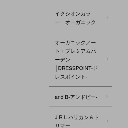
イクシオンカラ
ー オーガニック
オーガニックノー
ト・プレミアムハ
ーデン
│DRESSPOINT-ド
レスポイント-
and B‐アンドビー‐
J R L バリカン＆ト
リマー