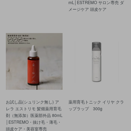
mL│ESTREMO サロン専売 ダ
メージケア 頭皮ケア
お試し品(シュリンク無し) ア
薬用育毛トニック イリヤ クラ
レラ エストリモ 髪畑薬用育毛
ップラップ 300g
剤（無添加）医薬部外品 80mL
│ESTREMO・抜け毛・薄毛・
頭皮ケア・美容室専売