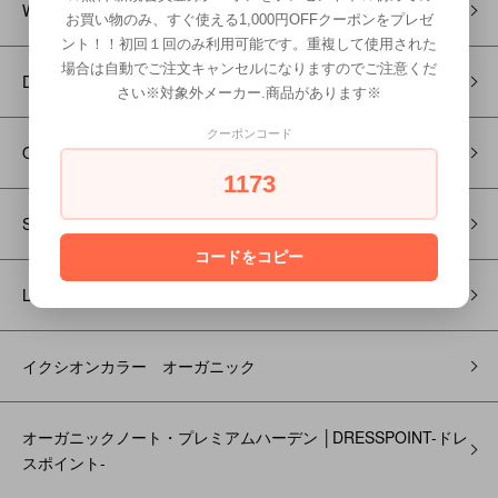
WAHL-ウォール-
お買い物のみ、すぐ使える1,000円OFFクーポンをプレゼ
ント！！初回１回のみ利用可能です。重複して使用された
場合は自動でご注文キャンセルになりますのでご注意くだ
DULTON ダルトン
さい※対象外メーカー.商品があります※
クーポンコード
Orange Cosme-オレンジコスメ-
1173
SUNCALL-サンコール-
コードをコピー
LHOOQ-ルーク-
イクシオンカラー オーガニック
オーガニックノート・プレミアムハーデン │DRESSPOINT-ドレ
スポイント-