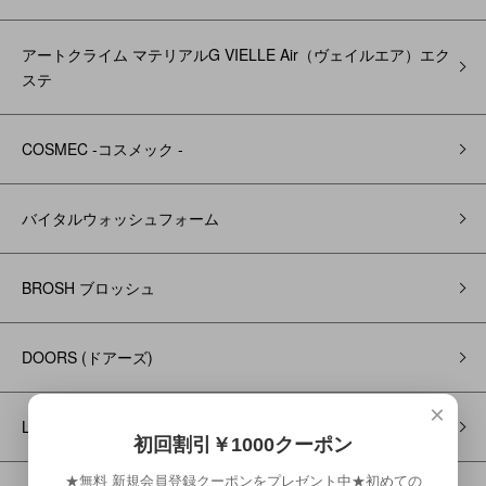
アートクライム マテリアルG VIELLE Air（ヴェイルエア）エク
ステ
COSMEC -コスメック -
バイタルウォッシュフォーム
BROSH ブロッシュ
DOORS (ドアーズ)
×
Little Scientist - リトルサイエンティスト
初回割引￥1000クーポン
★無料 新規会員登録クーポンをプレゼント中★初めての