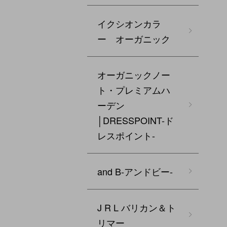
イクシオンカラ
ー オーガニック
オーガニックノー
ト・プレミアムハ
ーデン
│DRESSPOINT-ド
レスポイント-
and B‐アンドビー‐
J R L バリカン＆ト
リマー