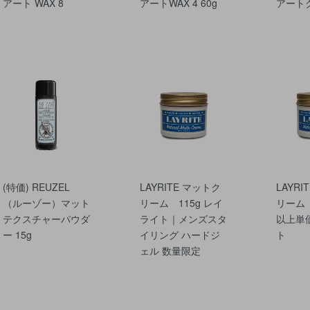
アート WAX 8
アートWAX 4 60g
アートク
(特価) REUZEL
LAYRITE マットク
LAYRI
（ルーゾー）マット
リーム 115g レイ
リーム 
テクスチャーパウダ
ライト｜メンズスタ
以上単
ー 15g
イリング ハードジ
ト
ェル 数量限定