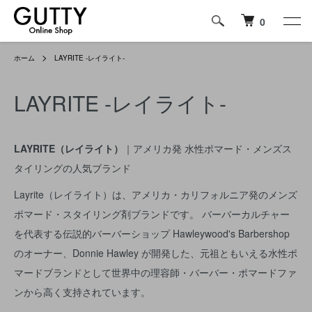
0
ホーム
LAYRITE -レイライト-
LAYRITE -レイライト-
LAYRITE（レイライト）
｜アメリカ発 水性ポマード・メンズス
タイリングの人気ブランド
Layrite（レイライト）は、アメリカ・カリフォルニア発のメンズ
ポマード・スタイリング剤ブランドです。 バーバーカルチャー
を代表する伝説的バーバーショップ Hawleywood's Barbershop
のオーナー、Donnie Hawley が開発した、元祖ともいえる水性ポ
マードブランドとして世界中の理容師・バーバー・ポマードファ
ンから高く支持されています。