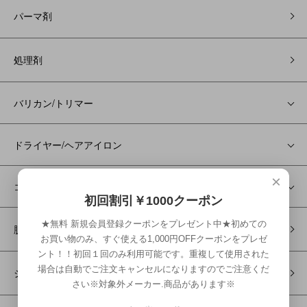
パーマ剤
処理剤
バリカン/トリマー
ドライヤー/ヘアアイロン
×
コスメ
初回割引￥1000クーポン
★無料 新規会員登録クーポンをプレゼント中★初めての
脱毛機
お買い物のみ、すぐ使える1,000円OFFクーポンをプレゼ
ント！！初回１回のみ利用可能です。重複して使用された
場合は自動でご注文キャンセルになりますのでご注意くだ
シェービング
さい※対象外メーカー.商品があります※