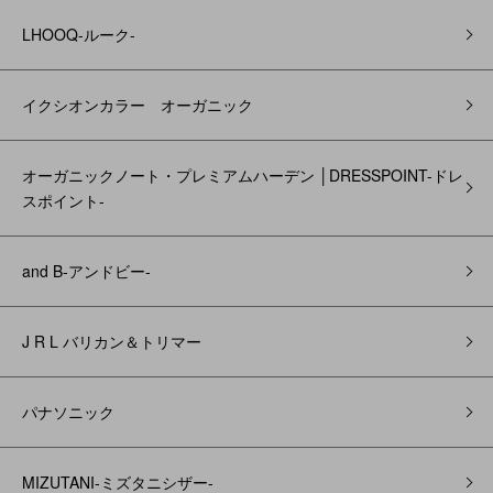
LHOOQ-ルーク-
イクシオンカラー オーガニック
オーガニックノート・プレミアムハーデン │DRESSPOINT-ドレ
スポイント-
and B‐アンドビー‐
J R L バリカン＆トリマー
パナソニック
MIZUTANI-ミズタニシザー-