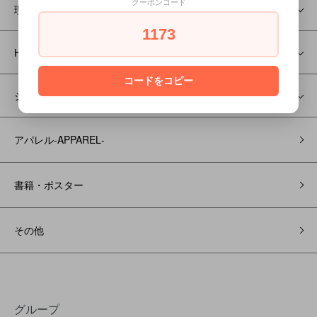
クーポンコード
理美容用品・小物
1173
HENNA －ヘナー
コードをコピー
シザー
アパレル‐APPAREL‐
書籍・ポスター
その他
グループ