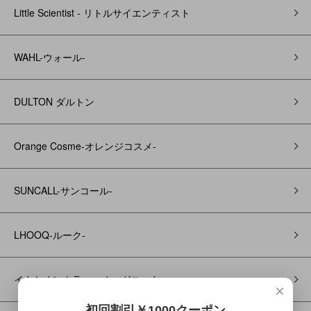
Little Scientist - リトルサイエンティスト
WAHL-ウォール-
DULTON ダルトン
Orange Cosme-オレンジコスメ-
SUNCALL-サンコール-
LHOOQ-ルーク-
イクシオンカラー オーガニック
×
初回割引￥1000クーポン