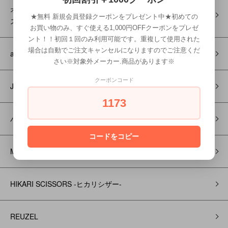
オーガニックノート・プレミアムハーデン │DRESSPOINT-ドレ
★無料 新規会員登録クーポンをプレゼント中★初めての
スポイント-
お買い物のみ、すぐ使える1,000円OFFクーポンをプレゼ
ント！！初回１回のみ利用可能です。重複して使用された
場合は自動でご注文キャンセルになりますのでご注意くだ
and B‐アンドビー‐
さい※対象外メーカー.商品があります※
クーポンコード
J R L バリカン＆トリマー
1173
パナソニック
コードをコピー
MIZUTANI-ミズタニシザー-
HIKARI SCISSORS -ヒカリシザー-
REUZEL