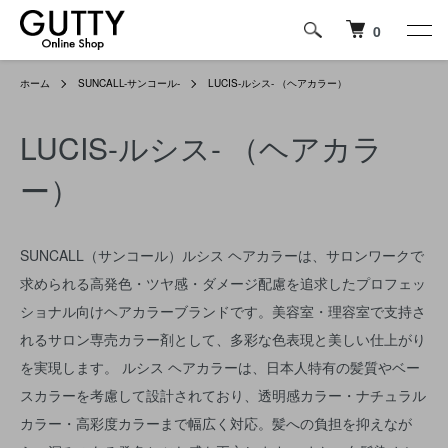
0
ホーム
SUNCALL-サンコール-
LUCIS-ルシス- （ヘアカラー）
LUCIS-ルシス- （ヘアカラ
ー）
SUNCALL（サンコール）ルシス ヘアカラーは、サロンワークで
求められる高発色・ツヤ感・ダメージ配慮を追求したプロフェッ
ショナル向けヘアカラーブランドです。美容室・理容室で支持さ
れるサロン専売カラー剤として、多彩な色表現と美しい仕上がり
を実現します。 ルシス ヘアカラーは、日本人特有の髪質やベー
スカラーを考慮して設計されており、透明感カラー・ナチュラル
カラー・高彩度カラーまで幅広く対応。髪への負担を抑えなが