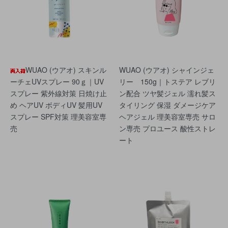
WUAO (ウアオ) スキンル
WUAO (ウアオ) シャインジェ
ーチェUVスプレー 90ｇ｜UV
リー 150g｜トステア レブリ
スプレー 紫外線対策 日焼け止
ン配合 ツヤ髪ジェル 濡れ髪ス
め ヘアUV ボディUV 髪用UV
タイリング 保湿 ダメージケア
スプレー SPF対策 理美容室専
ヘアジェル 理美容室専売 サロ
売
ン専売 プロユース 酸性ストレ
ート