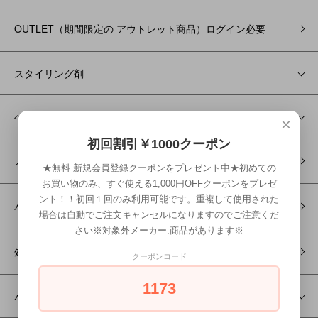
OUTLET（期間限定の アウトレット商品）ログイン必要
スタイリング剤
ヘアケア
×
初回割引￥1000クーポン
カラー剤
★無料 新規会員登録クーポンをプレゼント中★初めての
お買い物のみ、すぐ使える1,000円OFFクーポンをプレゼ
ント！！初回１回のみ利用可能です。重複して使用された
パーマ剤
場合は自動でご注文キャンセルになりますのでご注意くだ
さい※対象外メーカー.商品があります※
処理剤
クーポンコード
1173
バリカン/トリマー