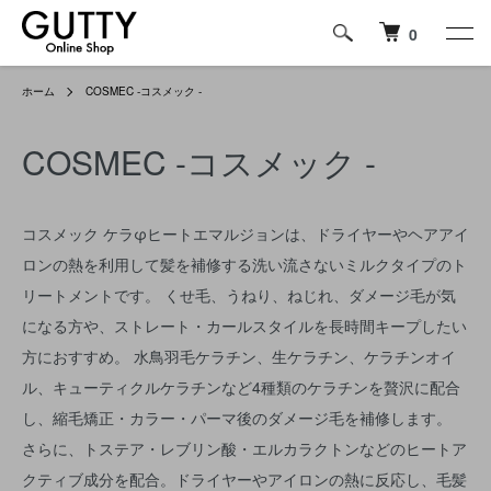
0
ホーム
COSMEC -コスメック -
COSMEC -コスメック -
コスメック ケラφヒートエマルジョンは、ドライヤーやヘアアイ
ロンの熱を利用して髪を補修する洗い流さないミルクタイプのト
リートメントです。 くせ毛、うねり、ねじれ、ダメージ毛が気
になる方や、ストレート・カールスタイルを長時間キープしたい
方におすすめ。 水鳥羽毛ケラチン、生ケラチン、ケラチンオイ
ル、キューティクルケラチンなど4種類のケラチンを贅沢に配合
し、縮毛矯正・カラー・パーマ後のダメージ毛を補修します。
さらに、トステア・レブリン酸・エルカラクトンなどのヒートア
クティブ成分を配合。ドライヤーやアイロンの熱に反応し、毛髪