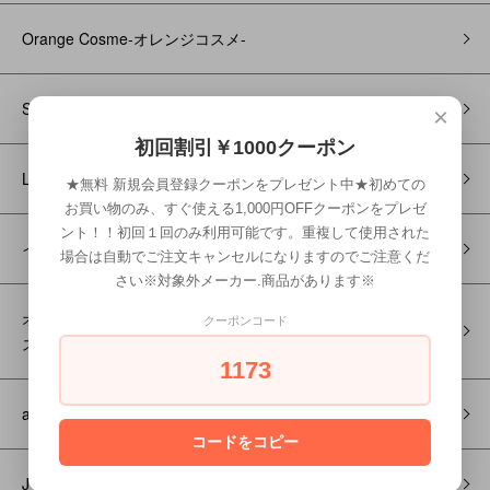
Orange Cosme-オレンジコスメ-
SUNCALL-サンコール-
×
初回割引￥1000クーポン
LHOOQ-ルーク-
★無料 新規会員登録クーポンをプレゼント中★初めての
お買い物のみ、すぐ使える1,000円OFFクーポンをプレゼ
ント！！初回１回のみ利用可能です。重複して使用された
イクシオンカラー オーガニック
場合は自動でご注文キャンセルになりますのでご注意くだ
さい※対象外メーカー.商品があります※
オーガニックノート・プレミアムハーデン │DRESSPOINT-ドレ
クーポンコード
スポイント-
1173
and B‐アンドビー‐
コードをコピー
J R L バリカン＆トリマー