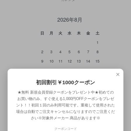
2026年8月
日
月
火
水
木
金
土
1
2
3
4
5
6
7
8
9
10
11
12
13
14
15
16
17
18
19
20
21
22
×
23
24
25
26
27
28
29
初回割引￥1000クーポン
30
31
★無料 新規会員登録クーポンをプレゼント中★初めての
お買い物のみ、すぐ使える1,000円OFFクーポンをプレゼ
ント！！初回１回のみ利用可能です。重複して使用された
場合は自動でご注文キャンセルになりますのでご注意くだ
さい※対象外メーカー.商品があります※
クーポンコード