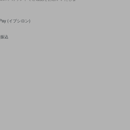
。
yPay (イプシロン)
行振込