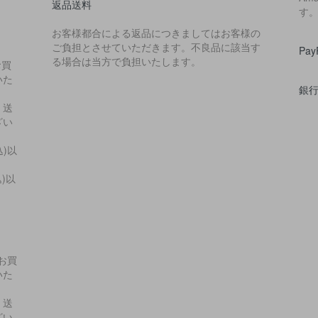
返品送料
す
お客様都合による返品につきましてはお客様の
ご負担とさせていただきます。不良品に該当す
Pa
る場合は当方で負担いたします。
お買
いた
銀
・送
ざい
込)以
込)以
上お買
いた
・送
ざい