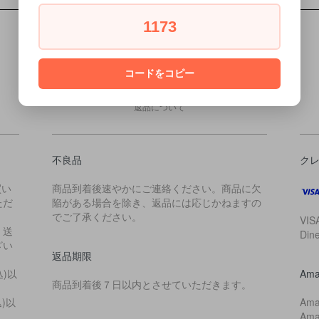
1173
コードをコピー
RETURN
返品について
不良品
ク
買い
商品到着後速やかにご連絡ください。商品に欠
ただ
陥がある場合を除き、返品には応じかねますの
でご了承ください。
VIS
・送
Di
ざい
返品期限
込)以
Ama
商品到着後７日以内とさせていただきます。
込)以
Am
Am