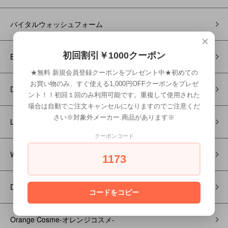
バイタルウォッシュフォーム
×
初回割引￥1000クーポン
BROSH ブロッシュ
★無料 新規会員登録クーポンをプレゼント中★初めての
お買い物のみ、すぐ使える1,000円OFFクーポンをプレゼ
DOORS (ドアーズ)
ント！！初回１回のみ利用可能です。重複して使用された
場合は自動でご注文キャンセルになりますのでご注意くだ
さい※対象外メーカー.商品があります※
Little Scientist - リトルサイエンティスト
クーポンコード
WAHL-ウォール-
1173
DULTON ダルトン
コードをコピー
Orange Cosme-オレンジコスメ-