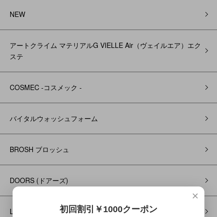
NEW
アートクライム マテリアルG VIELLE Air（ヴェイルエア）エク
ステ
COSMEC -コスメック -
バイタルウォッシュフォーム
BROSH ブロッシュ
DOORS (ドアーズ)
×
初回割引￥1000クーポン
Little Scientist - リトルサイエンティスト