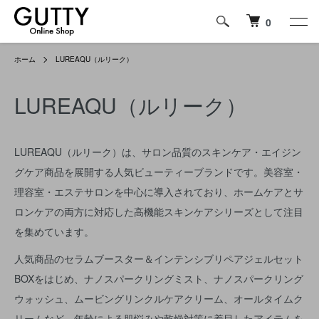
0
ホーム
LUREAQU（ルリーク）
LUREAQU（ルリーク）
LUREAQU（ルリーク）は、サロン品質のスキンケア・エイジン
グケア商品を展開する人気ビューティーブランドです。美容室・
理容室・エステサロンを中心に導入されており、ホームケアとサ
ロンケアの両方に対応した高機能スキンケアシリーズとして注目
を集めています。
人気商品のセラムブースター＆インテンシブリペアジェルセット
BOXをはじめ、ナノスパークリングミスト、ナノスパークリング
ウォッシュ、ムービングリンクルケアクリーム、オールタイムク
リームなど、年齢による肌悩みや乾燥対策に着目したアイテムを