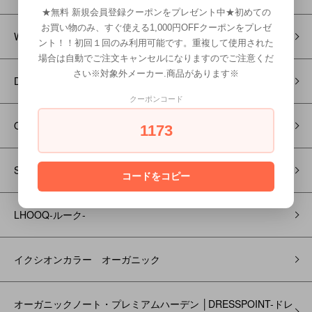
★無料 新規会員登録クーポンをプレゼント中★初めての
お買い物のみ、すぐ使える1,000円OFFクーポンをプレゼ
WAHL-ウォール-
ント！！初回１回のみ利用可能です。重複して使用された
場合は自動でご注文キャンセルになりますのでご注意くだ
さい※対象外メーカー.商品があります※
DULTON ダルトン
クーポンコード
Orange Cosme-オレンジコスメ-
1173
SUNCALL-サンコール-
コードをコピー
LHOOQ-ルーク-
イクシオンカラー オーガニック
オーガニックノート・プレミアムハーデン │DRESSPOINT-ドレ