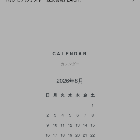
CALENDAR
カレンダー
2026年8月
日
月
火
水
木
金
土
1
2
3
4
5
6
7
8
9
10
11
12
13
14
15
16
17
18
19
20
21
22