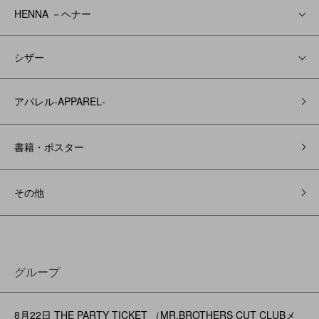
HENNA －ヘナー
シザー
アパレル‐APPAREL‐
書籍・ポスター
その他
グループ
8月22日 THE PARTY TICKET （MR.BROTHERS CUT CLUBメ