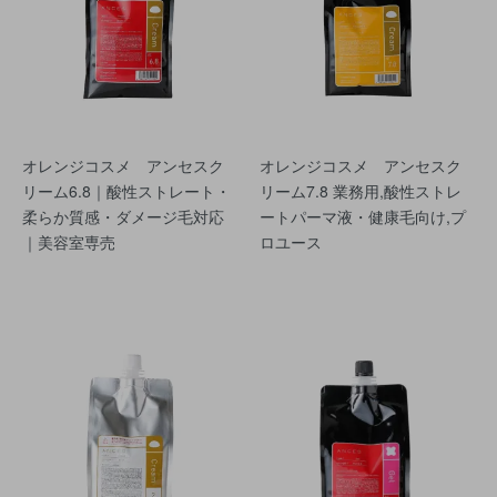
オレンジコスメ アンセスク
オレンジコスメ アンセスク
リーム6.8｜酸性ストレート・
リーム7.8 業務用,酸性ストレ
柔らか質感・ダメージ毛対応
ートパーマ液・健康毛向け,プ
｜美容室専売
ロユース