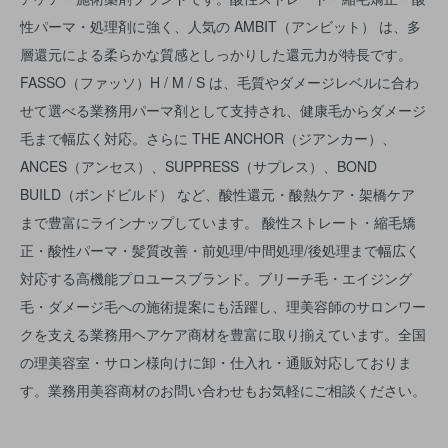
性パーマ・処理剤に強く、人気の AMBIT（アンビット） は、多
層還元による柔らかな質感としっかりした還元力が特長です。
FASSO（ファッソ）H / M / S は、毛質やダメージレベルに合わ
せて選べる業務用パーマ剤として支持され、健康毛からダメージ
毛まで幅広く対応。さらに THE ANCHOR（ジアンカー）、
ANCES（アンセス）、SUPPRESS（サプレス）、BOND
BUILD（ボンドビルド） など、酸性還元・酸熱ケア・架橋ケア
まで豊富にラインナップしています。 酸性ストレート・縮毛矯
正・酸性パーマ・髪質改善・前処理/中間処理/後処理まで幅広く
対応する高機能プロユースブランド。ブリーチ毛・エイジング
毛・ダメージ毛への施術提案にも活躍し、理美容師のサロンワー
クを支える業務用ヘアケア商材を豊富に取り揃えています。全国
の理美容室・サロン様向けに卸・仕入れ・通販対応しておりま
す。業務用美容商材のお問い合わせもお気軽にご相談ください。