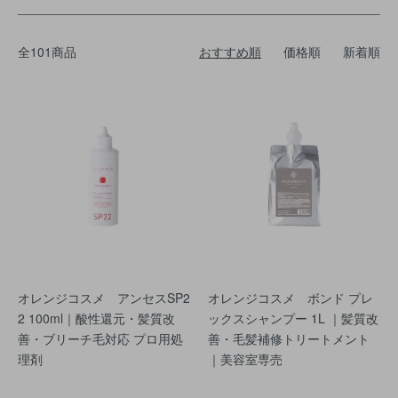
全101商品
おすすめ順
価格順
新着順
オレンジコスメ アンセスSP2
オレンジコスメ ボンド プレ
2 100ml｜酸性還元・髪質改
ックスシャンプー 1L ｜髪質改
善・ブリーチ毛対応 プロ用処
善・毛髪補修トリートメント
理剤
｜美容室専売