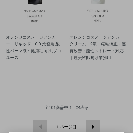
オレンジコスメ ジアンカ
オレンジコスメ ジアンカー
ー リキッド 6.0 業務用,酸
クリーム 2液｜縮毛矯正・髪
性パーマ液・健康毛向け,プロ
質改善・酸性ストレート対応
ユース
｜理美容師向け業務用
全
101
商品中
1 - 24
表示
1
ページ目