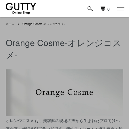
0
ホーム
Orange Cosme-オレンジコスメ-
Orange Cosme-オレンジコス
メ-
オレンジコスメ は、美容師の現場の声から生まれたプロ向けヘ
アケア・施術薬剤ブランドです。酸性ストレート・縮毛矯正・酸