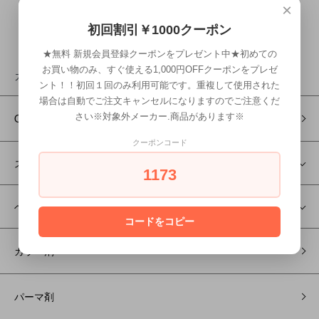
×
初回割引￥1000クーポン
★無料 新規会員登録クーポンをプレゼント中★初めての
お買い物のみ、すぐ使える1,000円OFFクーポンをプレゼ
カテゴリー
ント！！初回１回のみ利用可能です。重複して使用された
場合は自動でご注文キャンセルになりますのでご注意くだ
さい※対象外メーカー.商品があります※
OUTLET（期間限定の アウトレット商品）ログイン必要
クーポンコード
スタイリング剤
1173
ヘアケア
コードをコピー
カラー剤
パーマ剤