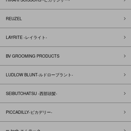
REUZEL
LAYRITE -レイライト-
BV GROOMING PRODUCTS
LUDLOW BLUNT-ルドローブラント-
SEIBUTOHATSU -西部頭髪‐
PICCADILLY‐ピカデリー‐
m-tech-エムテック-