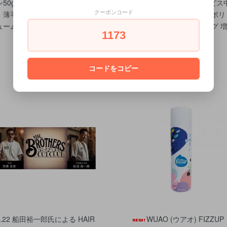
ン50g +150g試供品サービス中
ク50g＋150g試供品サービス
｜薄毛隠し 増毛スプレー ボリ
｜ヘアファンデーション ボリ
クーポンコード
ュームアップ
ュームアップ スタイリング 
1173
毛
コードをコピー
8.22 船田裕一郎氏による HAIR
WUAO (ウアオ) FIZZUP