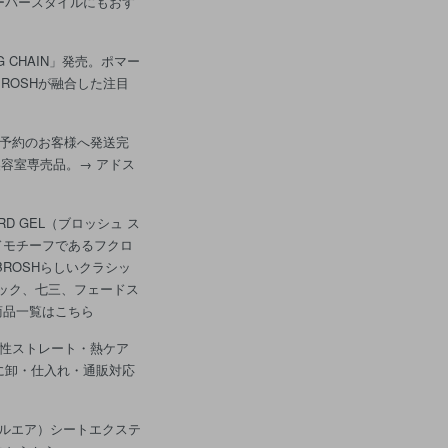
ーバースタイルにもおす
LDOG CHAIN」発売。ポマー
ROSHが融合した注目
。予約のお客様へ発送完
容室専売品。→ アドス
RD GEL（ブロッシュ ス
ドモチーフであるフクロ
ROSHらしいクラシッ
ック、七三、フェードス
商品一覧はこちら
酸性ストレート・熱ケア
に卸・仕入れ・通販対応
ヴェイルエア）シートエクステ