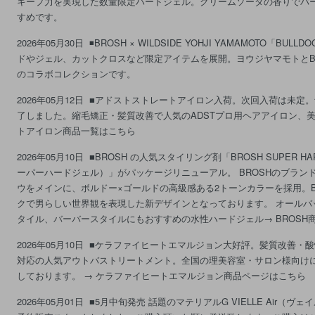
キープ力を実現した数量限定ハードジェル。クリームソーダの香りでバ
すめです。
2026年05月30日
◾️BROSH × WILDSIDE YOHJI YAMAMOTO「BUL
ドやジェル、カットクロスなど限定アイテムを展開。ヨウジヤマモトとB
のコラボコレクションです。
2026年05月12日
■アドストストレートアイロン入荷。次回入荷は未定
了しました。縮毛矯正・髪質改善で人気のADSTプロ用ヘアアイロン、美
トアイロン商品一覧はこちら
2026年05月10日
■BROSH の人気スタイリング剤「BROSH SUPER HA
ーパーハードジェル）」がパッケージリニューアル。 BROSHのブラン
ウをメインに、ボルドー×ゴールドの高級感ある2トーンカラーを採用。B
クで男らしい世界観を表現した新デザインとなっております。 オールバ
タイル、バーバースタイルにもおすすめの水性ハードジェル→ BROSH
2026年05月10日
■ケラファイヒートエマルジョン大好評。髪質改善・
対応の人気アウトバストリートメント。全国の理美容室・サロン様向け
しております。 → ケラファイヒートエマルジョン商品ページはこちら
2026年05月01日
■5月中旬発売 話題のマテリアルG VIELLE Air（