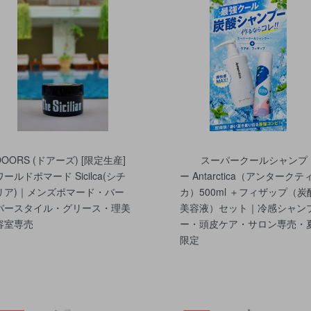
DOORS (ドアーズ) [限定生産]
スーパークールシャンプ
ワールドポマード Sicilca(シチ
ー Antarctica（アンタークテ
リア)｜メンズポマード・バー
カ）500ml ＋フィザップ（炭
バースタイル・グリース・理美
美容液）セット｜冷感シャン
容室専売
ー・頭皮ケア・サロン専売・
限定