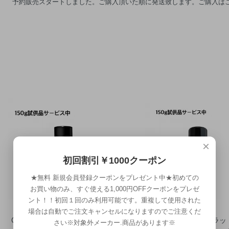
予約販売スタートしました。ご購入頂いた順に発送致します。ご購入は
D
×
初回割引￥1000クーポン
★無料 新規会員登録クーポンをプレゼント中★初めての
お買い物のみ、すぐ使える1,000円OFFクーポンをプレゼ
ント！！初回１回のみ利用可能です。重複して使用された
場合は自動でご注文キャンセルになりますのでご注意くだ
CAX（カックス）ブラウ
CAX（カックス）ブラッ
さい※対象外メーカー.商品があります※