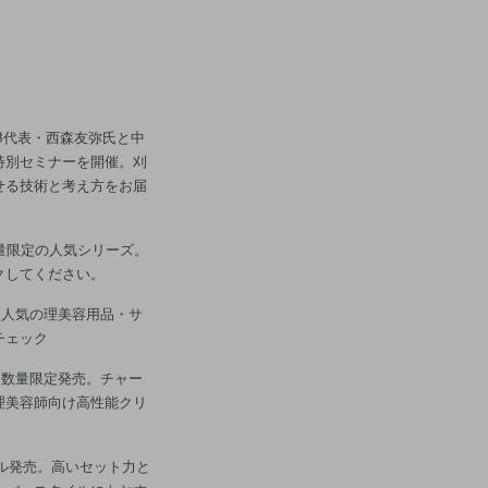
CLUB代表・西森友弥氏と中
特別セミナーを開催。刈
せる技術と考え方をお届
数量限定の人気シリーズ。
クしてください。
】 人気の理美容用品・サ
チェック
イパー）数量限定発売。チャー
理美容師向け高性能クリ
ラボジェル発売。高いセット力と