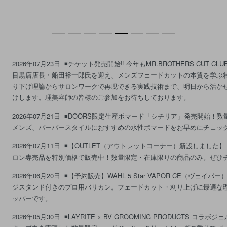
2026年07月23日
◾️チケット発売開始‼ 今年もMR.BROTHERS CUT 
目黒店店長・船田裕一郎氏を迎え、メンズフェードカットの本質を学ぶ
り下げ理論からサロンワークで再現できる実践技術まで、明日から活か
けします。理美容師の皆様のご参加をお待ちしております。
2026年07月21日
◾️DOORS限定生産ポマード「シチリア」発売開始！
メンズ、バーバースタイルにおすすめの水性ポマードをお早めにチェッ
2026年07月11日
◾️【OUTLET（アウトレットコーナー）新設しました
ロン専売品を特別価格で販売中！数量限定・在庫限りの商品のみ。ぜひ
2026年06月20日
◾️【予約販売】WAHL 5 Star VAPOR CE（ヴェ
ジスタンド付きのプロ用バリカン。フェードカット・刈り上げに最適な
ッパーです。
2026年05月30日
◾️LAYRITE × BV GROOMING PRODUCTS コ