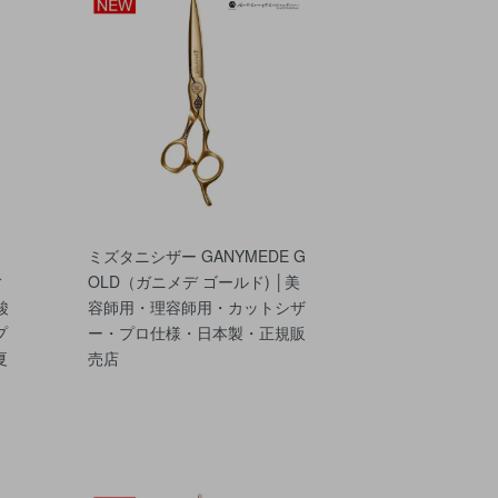
ミズタニシザー GANYMEDE G
ィ
OLD（ガニメデ ゴールド) │美
酸
容師用・理容師用・カットシザ
プ
ー・プロ仕様・日本製・正規販
夏
売店