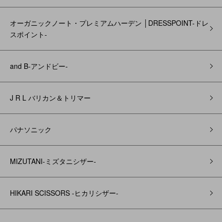
オーガニックノート・プレミアムハーデン │DRESSPOINT-ドレ
スポイント-
and B‐アンドビー‐
J R L バリカン＆トリマー
パナソニック
MIZUTANI-ミズタニシザー-
HIKARI SCISSORS -ヒカリシザー-