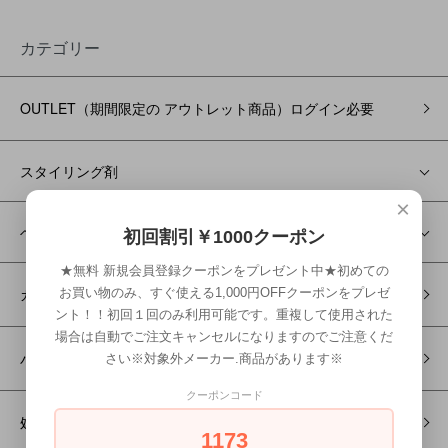
カテゴリー
OUTLET（期間限定の アウトレット商品）ログイン必要
スタイリング剤
×
ヘアケア
初回割引￥1000クーポン
★無料 新規会員登録クーポンをプレゼント中★初めての
カラー剤
お買い物のみ、すぐ使える1,000円OFFクーポンをプレゼ
ント！！初回１回のみ利用可能です。重複して使用された
場合は自動でご注文キャンセルになりますのでご注意くだ
パーマ剤
さい※対象外メーカー.商品があります※
クーポンコード
処理剤
1173