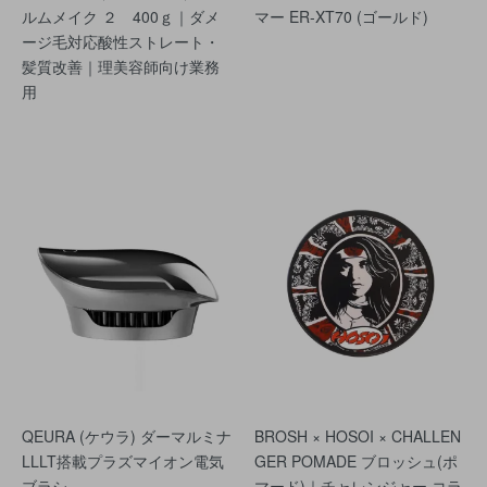
ルムメイク ２ 400ｇ｜ダメ
マー ER-XT70 (ゴールド)
ージ毛対応酸性ストレート・
髪質改善｜理美容師向け業務
用
QEURA (ケウラ) ダーマルミナ
BROSH × HOSOI × CHALLEN
LLLT搭載プラズマイオン電気
GER POMADE ブロッシュ(ポ
ブラシ
マード)｜チャレンジャー コラ