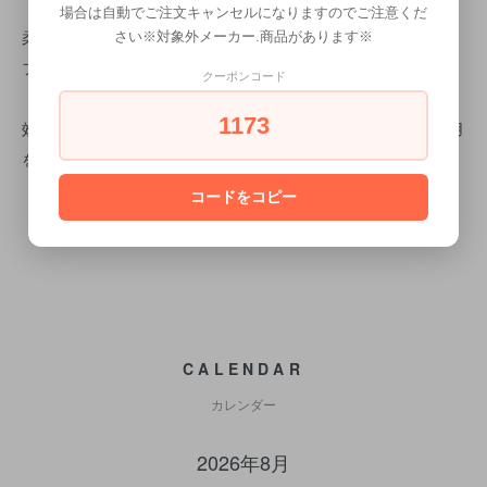
場合は自動でご注文キャンセルになりますのでご注意くだ
柔軟でマットな仕上がりのノンアルコールジェル！
さい※対象外メーカー.商品があります※
フレーキングすることなく高い保持力があります。
クーポンコード
1173
効果・効能については、個人差があります。合わない場合は利用
を中止し、医師に相談してください。
コードをコピー
CALENDAR
カレンダー
2026年8月