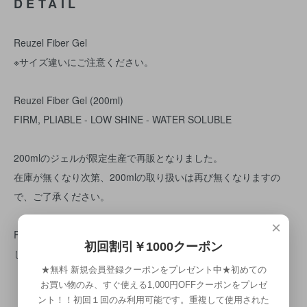
DETAIL
Reuzel Fiber Gel
※サイズ違いにご注意ください。
Reuzel Fiber Gel (200ml)
FIRM, PLIABLE - LOW SHINE - WATER SOLUBLE
200mlのジェルが限定生産で再販となりました。
在庫が無くなり次第、200mlの取り扱いは再び無くなりますの
で、ご了承ください。
×
REUZEL発ファイバージェル！
初回割引￥1000クーポン
しっかりホールドでもなめらかな櫛通り
★無料 新規会員登録クーポンをプレゼント中★初めての
お買い物のみ、すぐ使える1,000円OFFクーポンをプレゼ
【商品説明】
ント！！初回１回のみ利用可能です。重複して使用された