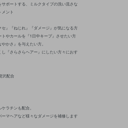
をサポートする、ミルクタイプの洗い流さな
トメント
クセ』『ねじれ』『ダメージ』が気になる方
ートやカールを『1日中キープ』させたい方
なやかさ』を与えたい方。
くし『さらさらヘアー』にしたい方々におす
贅沢配合
ルケラチンも配合。
パーマヘアなど様々なダメージを補修します