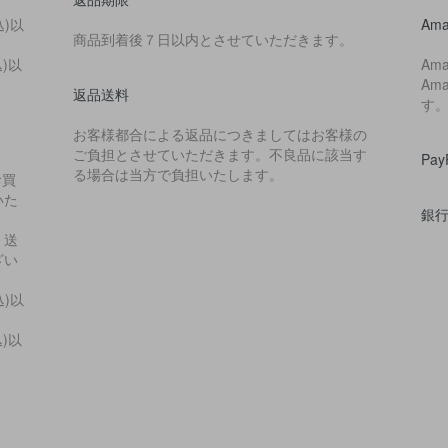
込)以
Ama
商品到着後７日以内とさせていただきます。
込)以
Am
Am
返品送料
す
お客様都合による返品につきましてはお客様の
ご負担とさせていただきます。不良品に該当す
Pa
る場合は当方で負担いたします。
お買
いた
銀
・送
ざい
込)以
込)以