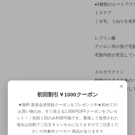
●3種類のヒートアク
トステア
くせ毛、うねりを改
レブリン酸
アイロン等の熱で毛
毛髪内部が安定して
エルカラクトン
植物のナタネ由来の
×
毛髪に反応、結合し
初回割引￥1000クーポン
★無料 新規会員登録クーポンをプレゼント中★初めての
お買い物のみ、すぐ使える1,000円OFFクーポンをプレゼ
ント！！初回１回のみ利用可能です。重複して使用された
場合は自動でご注文キャンセルになりますのでご注意くだ
さい※対象外メーカー.商品があります※