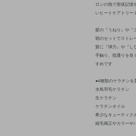
ロンの熱で形状記憶
いヒートケアトリー
髪の『うねり』や『
朝のセットでストレ
髪に『弾力』や『し
手触り、指通りを良
すめです
●4種類のケラチンを
水鳥羽毛ケラチン
生ケラチン
ケラチンオイル
希少なキューティク
縮毛矯正やカラーや