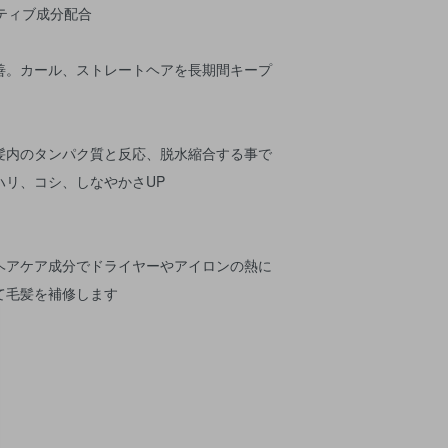
ティブ成分配合
善。カール、ストレートヘアを長期間キープ
髪内のタンパク質と反応、脱水縮合する事で
ハリ、コシ、しなやかさUP
ヘアケア成分でドライヤーやアイロンの熱に
て毛髪を補修します