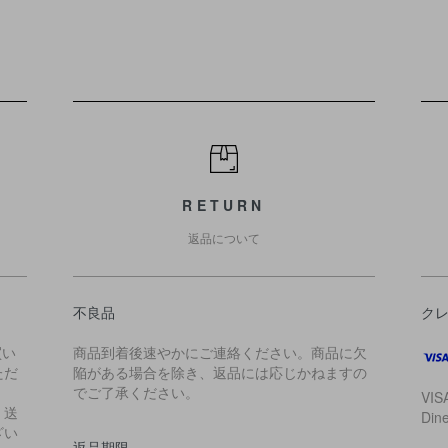
RETURN
返品について
不良品
ク
買い
商品到着後速やかにご連絡ください。商品に欠
ただ
陥がある場合を除き、返品には応じかねますの
でご了承ください。
VIS
・送
Di
ざい
返品期限