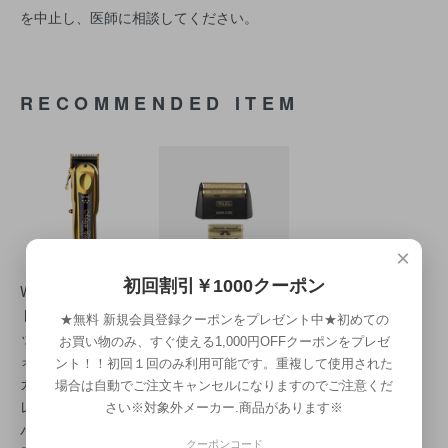
を中止し、医師に相談してください。
RECOMMENDED ITEM
×
初回割引￥1000クーポン
WAHL 5 Star ゴール
WAHL フィナーレ
ドコードレス マジ
替刃＋フォイル｜フ
★無料 新規会員登録クーポンをプレゼント中★初めての
ッククリップ (ウ
ェード仕上げ・深剃
お買い物のみ、すぐ使える1,000円OFFクーポンをプレゼ
ォール)｜フェード
り対応・プロ用シェ
ント！！初回１回のみ利用可能です。重複して使用された
カット対応・コード
ーバー
場合は自動でご注文キャンセルになりますのでご注意くだ
レスバリカン｜バー
SOLD OUT
さい※対象外メーカー.商品があります※
バー向け
クーポンコード