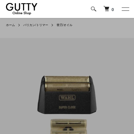
0
ホーム
バリカン/トリマー
替刃/オイル