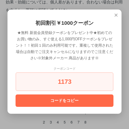
効果・効能については、個人差があります。合わない場合は利用
を中止し、医師に相談してください。
×
初回割引￥1000クーポン
★無料 新規会員登録クーポンをプレゼント中★初めての
お買い物のみ、すぐ使える1,000円OFFクーポンをプレゼ
ント！！初回１回のみ利用可能です。重複して使用された
場合は自動でご注文キャンセルになりますのでご注意くだ
さい※対象外メーカー.商品があります※
CALENDAR
クーポンコード
カレンダー
1173
2026年8月
コードをコピー
日
月
火
水
木
金
土
1
2
3
4
5
6
7
8