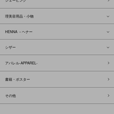
シェービング
理美容用品・小物
HENNA －ヘナー
シザー
アパレル‐APPAREL‐
書籍・ポスター
その他