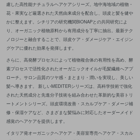
慮した高性能ナチュラルヘアケアシリーズ。地中海地域の植物・
花・果実など厳選された天然由来成分を配合し、頭皮と髪を健や
かに整えます。シチリアの研究機関BIONAPとの共同研究によ
り、オーガニック植物原料から有用成分を丁寧に抽出。最新テク
ノロジーと融合することで、頭皮ケア・ダメージケア・エイジン
グケアに優れた効果を発揮します。
さらに、高発酵プロセスによって植物複合体の有用性を高め、酵
素プロセスで活性化されたオーガニックオイルが毛髪繊維へアプ
ローチ。サロン品質のツヤ感・まとまり・潤いを実現し、美しい
髪へ導きます。 新しいMEDITERシリーズは、高科学技術で強化
された天然成分と先進分子技術を組み合わせた革新的な美容トリ
ートメントシリーズ。頭皮環境改善・スカルプケア・ダメージ補
修・保湿ケアなど、さまざまな髪悩みに対応したオーダーメイド
感覚のヘアケアを提供します。
イタリア発オーガニックヘアケア・美容室専売ヘアケア・スカル