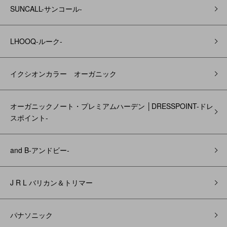
SUNCALL-サンコール-
LHOOQ-ルーク-
イクシオンカラー オーガニック
オーガニックノート・プレミアムハーデン │DRESSPOINT-ドレ
スポイント-
and B‐アンドビー‐
J R L バリカン＆トリマー
パナソニック