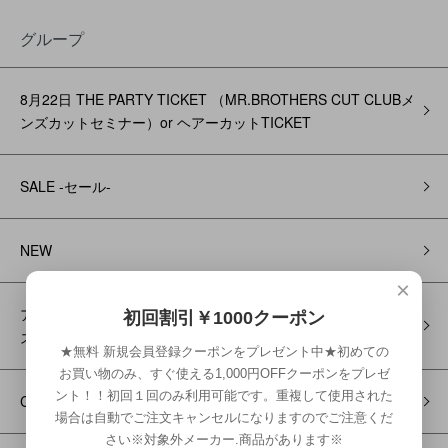
グループ
8月22日 THE PARTY TICKET （MR.BROTHERS CUT CLUBメ
ンズカットセミナー）or ヘアーカットTICKET
SALE -セール-
NEW
×
アートクライム マテリアルG VIELLE Air（ヴェイルエア）エク
初回割引￥1000クーポン
ステ
★無料 新規会員登録クーポンをプレゼント中★初めての
お買い物のみ、すぐ使える1,000円OFFクーポンをプレゼ
ント！！初回１回のみ利用可能です。重複して使用された
COSMEC -コスメック -
場合は自動でご注文キャンセルになりますのでご注意くだ
さい※対象外メーカー.商品があります※