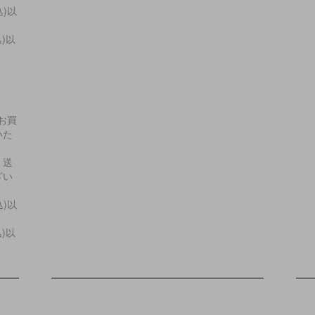
込)以
込)以
上お買
いた
・送
ざい
込)以
込)以