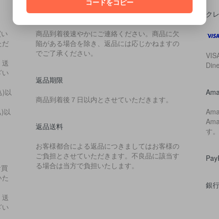
コードをコピー
不良品
ク
買い
商品到着後速やかにご連絡ください。商品に欠
ただ
陥がある場合を除き、返品には応じかねますの
でご了承ください。
VIS
・送
Di
ざい
返品期限
込)以
Ama
商品到着後７日以内とさせていただきます。
込)以
Am
Am
返品送料
す
お客様都合による返品につきましてはお客様の
ご負担とさせていただきます。不良品に該当す
Pa
る場合は当方で負担いたします。
お買
いた
銀
・送
ざい