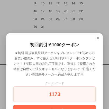
9
10
11
12
13
14
15
16
17
18
19
20
21
22
23
24
25
26
27
28
29
30
31
×
初回割引￥1000クーポン
★無料 新規会員登録クーポンをプレゼント中★初めての
お買い物のみ、すぐ使える1,000円OFFクーポンをプレゼ
ント！！初回１回のみ利用可能です。重複して使用された
場合は自動でご注文キャンセルになりますのでご注意くだ
さい※対象外メーカー.商品があります※
クーポンコード
RETURN
1173
返品について