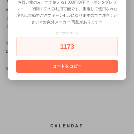
とオリーブオイルとNUTRICARE配合。
お買い物のみ、すぐ使える1,000円OFFクーポンをプレゼ
乾燥したダメージ毛に潤いと輝きを与えるマスク。 髪にタンパ
ント！！初回１回のみ利用可能です。重複して使用された
場合は自動でご注文キャンセルになりますのでご注意くだ
ク質と水分を深く与え、柔らかさと弾力を与えます。キューティ
さい※対象外メーカー.商品があります※
クルを補修して輝きを取り戻し、もつれを防ぎます。
クーポンコード
使用方法
1173
5～10分放置し、洗い流してください。
コードをコピー
95.5％天然由来成分配合。
CALENDAR