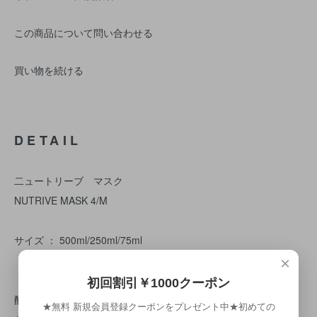
この商品について問い合わせる
買い物を続ける
DETAIL
二ュートリーブ マスク
NUTRIVE MASK 4/M
サイズ ： 500ml/250ml/75ml
×
（特徴）
初回割引￥1000クーポン
酵素有機ピスタチオ
★無料 新規会員登録クーポンをプレゼント中★初めての