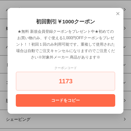
パーマ剤
×
初回割引￥1000クーポン
処理剤
★無料 新規会員登録クーポンをプレゼント中★初めての
お買い物のみ、すぐ使える1,000円OFFクーポンをプレゼ
ント！！初回１回のみ利用可能です。重複して使用された
バリカン/トリマー
場合は自動でご注文キャンセルになりますのでご注意くだ
さい※対象外メーカー.商品があります※
ドライヤー/ヘアアイロン
クーポンコード
1173
コスメ
脱毛機
コードをコピー
シェービング