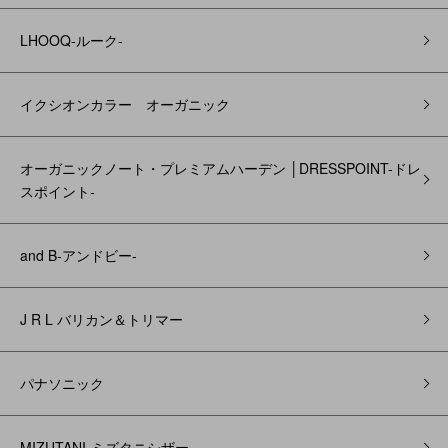
LHOOQ-ルーク-
イクシオンカラー オーガニック
オーガニックノート・プレミアムハーデン │DRESSPOINT-ドレ
スポイント-
and B‐アンドビー‐
J R L バリカン＆トリマー
パナソニック
MIZUTANI-ミズタニシザー-