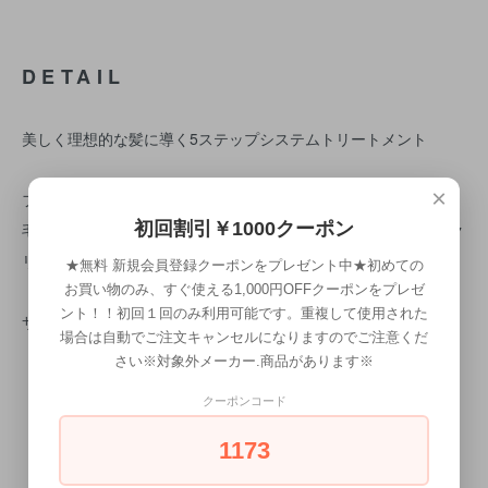
DETAIL
美しく理想的な髪に導く5ステップシステムトリートメント
×
ファルジュア アクトクリーム
初回割引￥1000クーポン
毛髪内部を補修し、モイストクリームまたはコンセントレートク
リームが吸着するベースを整えます。
★無料 新規会員登録クーポンをプレゼント中★初めての
お買い物のみ、すぐ使える1,000円OFFクーポンをプレゼ
ント！！初回１回のみ利用可能です。重複して使用された
サイズ 500g・500g(詰替)
場合は自動でご注文キャンセルになりますのでご注意くだ
さい※対象外メーカー.商品があります※
クーポンコード
1173