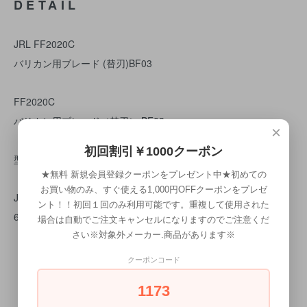
DETAIL
JRL FF2020C
バリカン用ブレード (替刃)BF03
FF2020C
バリカン用ブレード（替刃） BF03
×
初回割引￥1000クーポン
型番：BF03
★無料 新規会員登録クーポンをプレゼント中★初めての
お買い物のみ、すぐ使える1,000円OFFクーポンをプレゼ
JAN：
ント！！初回１回のみ利用可能です。重複して使用された
6935481301688
場合は自動でご注文キャンセルになりますのでご注意くだ
さい※対象外メーカー.商品があります※
クーポンコード
1173