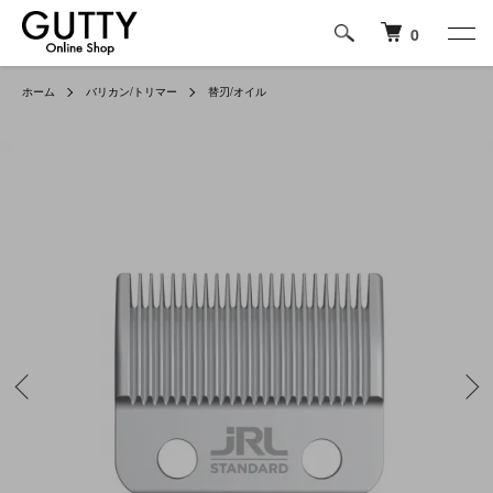
0
ホーム
バリカン/トリマー
替刃/オイル