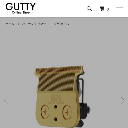
0
ホーム
バリカン/トリマー
替刃/オイル