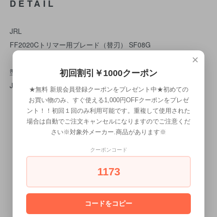
DETAIL
JRL
FF2020Cトリマー用ブレード（替刃） SF08G
×
型番：SF08G
初回割引￥1000クーポン
JAN：6935481301626
★無料 新規会員登録クーポンをプレゼント中★初めての
お買い物のみ、すぐ使える1,000円OFFクーポンをプレゼ
ント！！初回１回のみ利用可能です。重複して使用された
場合は自動でご注文キャンセルになりますのでご注意くだ
さい※対象外メーカー.商品があります※
クーポンコード
1173
CALENDAR
カレンダー
コードをコピー