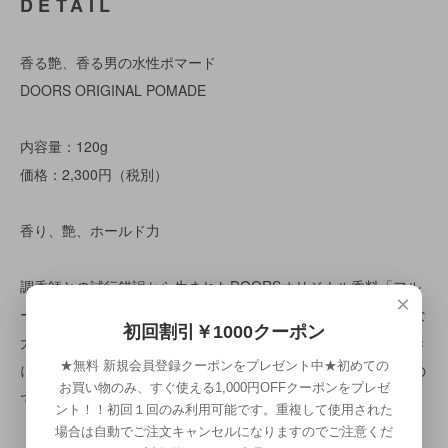
DETAIL
香る艶、香る男の水性ポマード
DOORS ORIGINAL POMADE
内容量：120g
価格：2,300円（税別）
香り、艶、ホールド力
調香師との試行錯誤から生まれたDOORSオリジナル香料「フル
×
ーティ＆フゼアノート」を潤沢に配合した、芳醇な甘く爽やかな
初回割引￥1000クーポン
大人の香りが漂う水性ポマードです。髪に塗布後も手にベタつき
★無料 新規会員登録クーポンをプレゼント中★初めての
にくく、ホールド力、艶感が高いハードタイプです。水性ですの
お買い物のみ、すぐ使える1,000円OFFクーポンをプレゼ
で流水、シャンプーだけで簡単に洗い流せます。
ント！！初回１回のみ利用可能です。重複して使用された
場合は自動でご注文キャンセルになりますのでご注意くだ