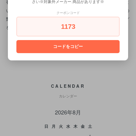
香る艶、香る男、テーマは「香りをまとう」。一日を通して程よ
さい※対象外メーカー.商品があります※
いフレグランスを体感いただけます。また、ポマードならではの
クーポンコード
艶感、ウェット感とセット、ホールド力で、様々なスタイリング
1173
を香りとともにキープします。
コードをコピー
CALENDAR
カレンダー
2026年8月
日
月
火
水
木
金
土
1