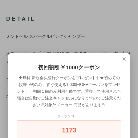
DETAIL
ミントベル スパークルピンクシャンプー
天然メントール(涼感成分)配合で、爽快でしっとりした洗い上が
×
り。
初回割引￥1000クーポン
★無料 新規会員登録クーポンをプレゼント中★初めての
フローラルピーチティーの香り。
お買い物のみ、すぐ使える1,000円OFFクーポンをプレゼ
ント！！初回１回のみ利用可能です。重複して使用された
250mL・550mL
場合は自動でご注文キャンセルになりますのでご注意くだ
さい※対象外メーカー.商品があります※
クーポンコード
1173