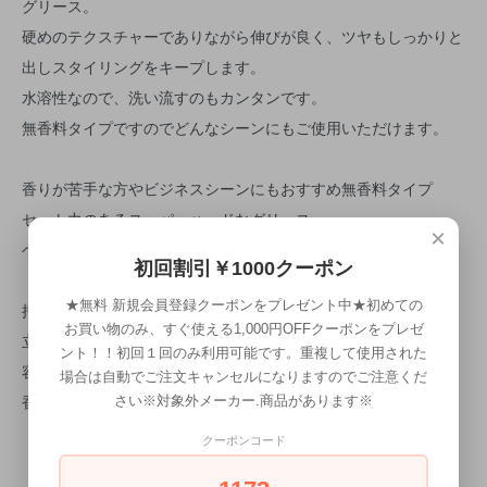
グリース。
硬めのテクスチャーでありながら伸びが良く、ツヤもしっかりと
出しスタイリングをキープします。
水溶性なので、洗い流すのもカンタンです。
無香料タイプですのでどんなシーンにもご使用いただけます。
香りが苦手な方やビジネスシーンにもおすすめ無香料タイプ
セット力のあるスーパーハードなグリース。
×
ヘアスタイルをキープしたい方におすすめ。
初回割引￥1000クーポン
★無料 新規会員登録クーポンをプレゼント中★初めての
押さえつけるセット力★★★★★★★★★★★
お買い物のみ、すぐ使える1,000円OFFクーポンをプレゼ
立ち上げるセット力：★★★★
ント！！初回１回のみ利用可能です。重複して使用された
容量：210g
場合は自動でご注文キャンセルになりますのでご注意くだ
香り：無香料
さい※対象外メーカー.商品があります※
クーポンコード