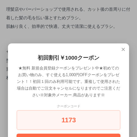
理髪店やバーバーショップで使用される、カット後の首周りに付
着した髪の毛を払い落とすためブラシ。
肌触り良く、効率的で快適。丈夫で清潔に使えるブラシ。
×
サイズ 100x134x40mm
初回割引￥1000クーポン
型番 JPP097
重量 63g
★無料 新規会員登録クーポンをプレゼント中★初めての
お買い物のみ、すぐ使える1,000円OFFクーポンをプレゼ
材質 ブラシ毛：ナイロン
ント！！初回１回のみ利用可能です。重複して使用された
場合は自動でご注文キャンセルになりますのでご注意くだ
さい※対象外メーカー.商品があります※
クーポンコード
1173
CALENDAR