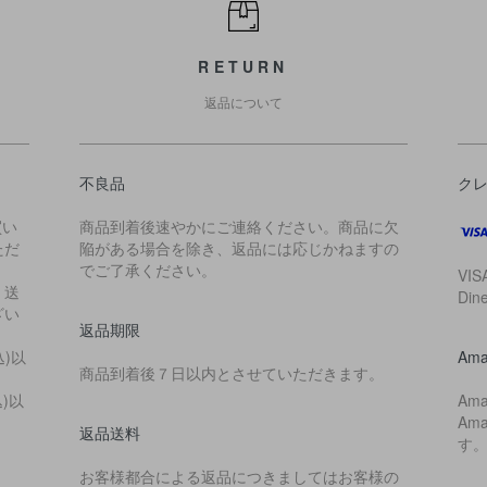
RETURN
返品について
不良品
ク
買い
商品到着後速やかにご連絡ください。商品に欠
ただ
陥がある場合を除き、返品には応じかねますの
でご了承ください。
VIS
・送
Di
ざい
返品期限
込)以
Ama
商品到着後７日以内とさせていただきます。
込)以
Am
Am
返品送料
す
お客様都合による返品につきましてはお客様の