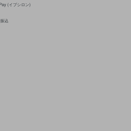
yPay (イプシロン)
行振込