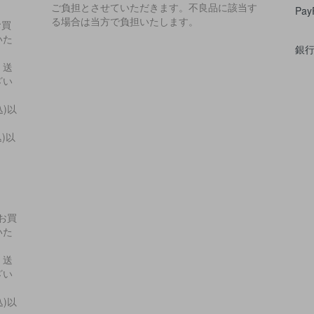
ご負担とさせていただきます。不良品に該当す
Pa
る場合は当方で負担いたします。
お買
いた
銀
・送
ざい
込)以
込)以
上お買
いた
・送
ざい
込)以