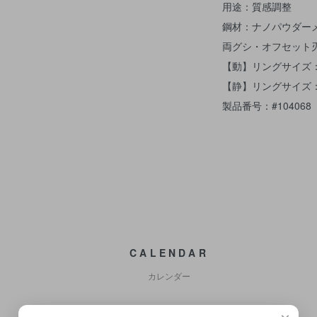
用途：質感調整
鋼材：ナノパウダー
両グシ・オフセット刃
【動】リングサイズ：
【静】リングサイズ：
製品番号：#104068
CALENDAR
カレンダー