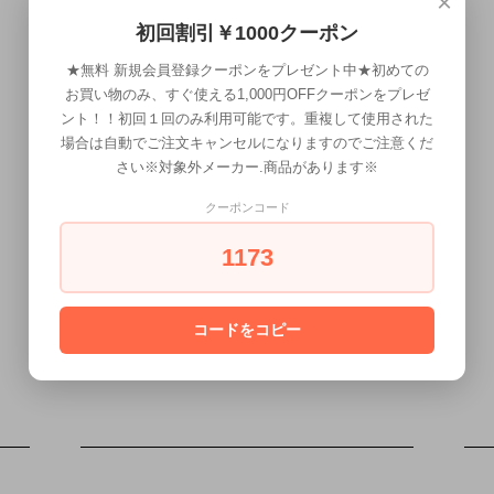
×
2026年8月
初回割引￥1000クーポン
日
月
火
水
木
金
土
★無料 新規会員登録クーポンをプレゼント中★初めての
お買い物のみ、すぐ使える1,000円OFFクーポンをプレゼ
1
ント！！初回１回のみ利用可能です。重複して使用された
2
3
4
5
6
7
8
場合は自動でご注文キャンセルになりますのでご注意くだ
9
10
11
12
13
14
15
さい※対象外メーカー.商品があります※
16
17
18
19
20
21
22
クーポンコード
23
24
25
26
27
28
29
1173
30
31
コードをコピー