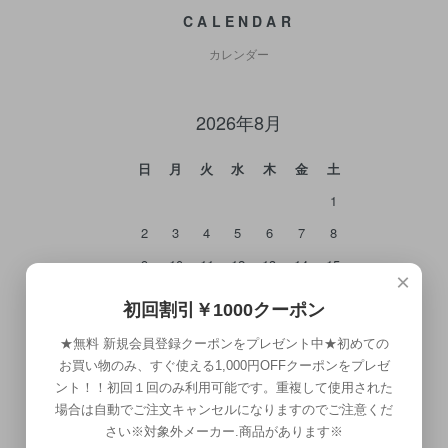
CALENDAR
カレンダー
2026年8月
日
月
火
水
木
金
土
1
2
3
4
5
6
7
8
9
10
11
12
13
14
15
×
16
17
18
19
20
21
22
初回割引￥1000クーポン
23
24
25
26
27
28
29
★無料 新規会員登録クーポンをプレゼント中★初めての
30
31
お買い物のみ、すぐ使える1,000円OFFクーポンをプレゼ
ント！！初回１回のみ利用可能です。重複して使用された
場合は自動でご注文キャンセルになりますのでご注意くだ
さい※対象外メーカー.商品があります※