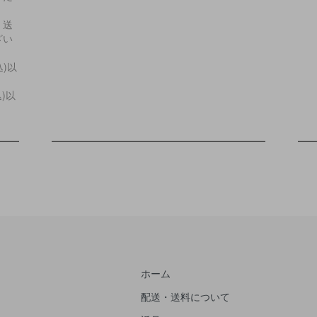
・送
ざい
込)以
込)以
ホーム
配送・送料について