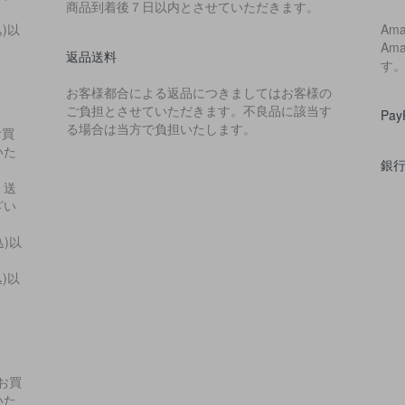
商品到着後７日以内とさせていただきます。
込)以
Am
Am
返品送料
す
お客様都合による返品につきましてはお客様の
ご負担とさせていただきます。不良品に該当す
Pa
る場合は当方で負担いたします。
お買
いた
銀
・送
ざい
込)以
込)以
上お買
いた