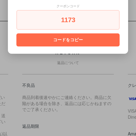
クーポンコード
1173
コードをコピー
RETURN
返品について
不良品
ク
買い
商品到着後速やかにご連絡ください。商品に欠
ただ
陥がある場合を除き、返品には応じかねますの
でご了承ください。
VIS
・送
Di
ざい
返品期限
込)以
Ama