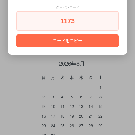
クーポンコード
1173
CALENDAR
コードをコピー
カレンダー
2026年8月
日
月
火
水
木
金
土
1
2
3
4
5
6
7
8
9
10
11
12
13
14
15
16
17
18
19
20
21
22
23
24
25
26
27
28
29