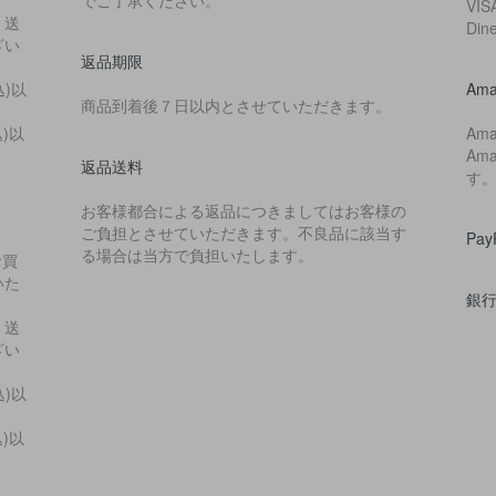
VIS
・送
Di
ざい
返品期限
込)以
Ama
商品到着後７日以内とさせていただきます。
込)以
Am
Am
返品送料
す
お客様都合による返品につきましてはお客様の
ご負担とさせていただきます。不良品に該当す
Pa
る場合は当方で負担いたします。
お買
いた
銀
・送
ざい
込)以
込)以