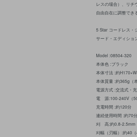
レスの場合）、リチ
自由自在に調整できる、
5 Star コードレス
サード・エディショ
Model :08504-320
本体色 :ブラック
本体寸法 :約H170×W
本体質量 :約365g
電源方式 :交流式・
電 源:100-240V（5
充電時間 :約120分
連続使用時間 :約7
刈 高:約0.8-2.5
刈幅（刃幅）:約40（