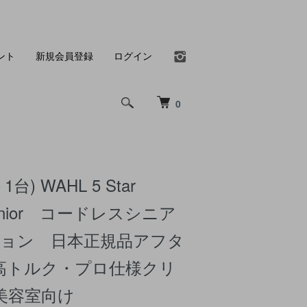
ント
新規会員登録
ログイン
0
台) WAHL 5 Star
 Senior コードレスシニア
ィション 日本正規品アフタ
高トルク・プロ仕様クリ
美容室向け