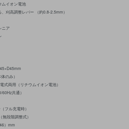
ウムイオン電池
刈高調整レバー （約0.8-2.5mm）
・シニア
ン
45×D45mm
（本体のみ）
充電式両用（リチウムイオン電池）
0/60Hz共通）
0分（フル充電時）
mm（無段階調整式）
46）mm