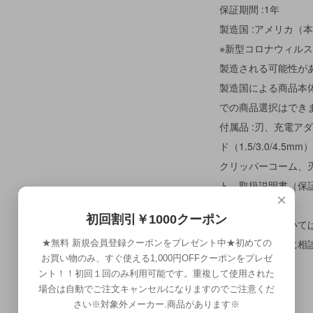
保証期間 :1年
製造国 :アメリカ（
※新型コロナウィル
製造される可能性が
製造国による商品本
での商品選択はでき
付属品 :刃、充電ア
ド（1.5/3.0/4.5mm
クリッパーコーム、
ト、取扱説明書（保
×
初回割引￥1000クーポン
効果・効能について
を中止し、医師に相
★無料 新規会員登録クーポンをプレゼント中★初めての
お買い物のみ、すぐ使える1,000円OFFクーポンをプレゼ
ント！！初回１回のみ利用可能です。重複して使用された
場合は自動でご注文キャンセルになりますのでご注意くだ
さい※対象外メーカー.商品があります※