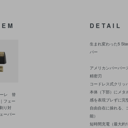
TEM
DETAIL
生まれ変わった5 S
パー
アメリカンバーバー
精密刃
コードレス式クリッパ
本体（下部）にメタ
ナーレ 替
感を表現ブレずに完
｜フェー
剃り対
自由自在に操れる、
ェーバー
能）
短時間充電（最大約1