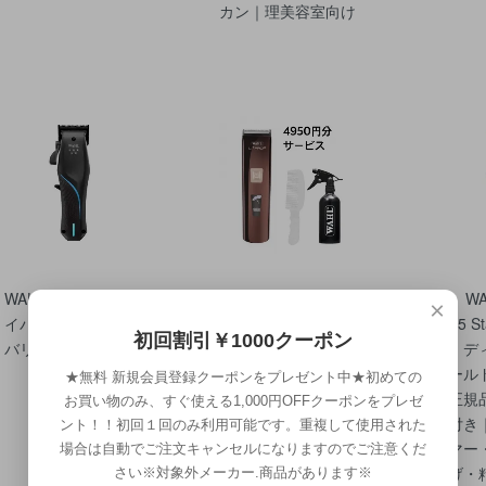
カン｜理美容室向け
WAHL Vapor (ヴェ
(限定2台) WAH
W
×
イパー)コードレス
L Li＋Pro2 リプラ
ル) 5 
初回割引￥1000クーポン
バリカン
ス･プロ2 (4950円分
ス・ディ
サービス)
ゴールド
★無料 新規会員登録クーポンをプレゼント中★初めての
本正規
お買い物のみ、すぐ使える1,000円OFFクーポンをプレゼ
証付き
ント！！初回１回のみ利用可能です。重複して使用された
リマー
場合は自動でご注文キャンセルになりますのでご注意くだ
上げ・
さい※対象外メーカー.商品があります※