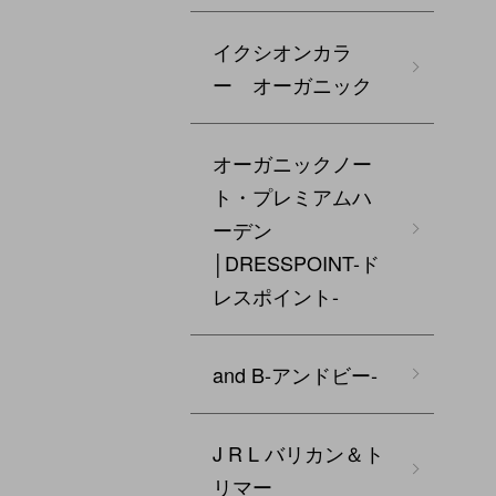
イクシオンカラ
ー オーガニック
オーガニックノー
ト・プレミアムハ
ーデン
│DRESSPOINT-ド
レスポイント-
and B‐アンドビー‐
J R L バリカン＆ト
リマー