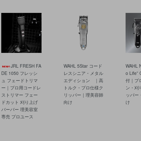
JRL FRESH FA
WAHL 5Star コード
WAHL N
DE 1050 フレッシ
レスシニア・メタル
o Life”
ュ フェードトリマ
エディション ｜高
付｜プ
ー｜プロ用コードレ
トルク・プロ仕様ク
ン・刈
ストリマー フェー
リッパー｜理美容師
ッパー
ドカット 刈り上げ
向け
け
バーバー 理美容室
専売 プロユース