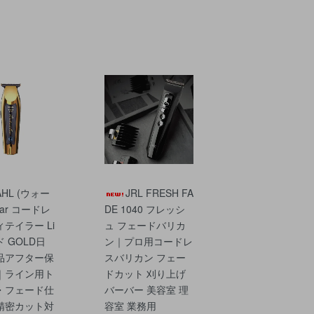
AHL (ウォー
JRL FRESH FA
Star コードレ
DE 1040 フレッシ
テイラー Li
ュ フェードバリカ
 GOLD日
ン｜プロ用コードレ
品アフター保
スバリカン フェー
｜ライン用ト
ドカット 刈り上げ
・フェード仕
バーバー 美容室 理
精密カット対
容室 業務用