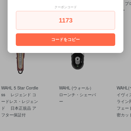
応・プ
クーポンコード
マー
1173
コードをコピー
WAHL 5 Star Cordle
WAHL (ウォール）
WAHL
ss レジェンド コ
ローンチ・シェーバ
イヴィ
ードレス・レジェン
ー
ライン
ド 日本正規品 ア
フェー
フター保証付
密カッ