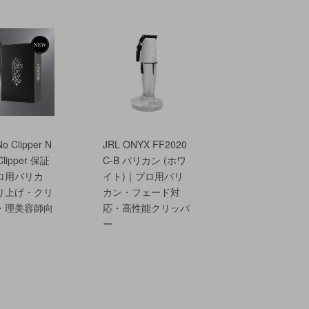
o Clipper N
JRL ONYX FF2020
 Clipper 保証
C-B バリカン (ホワ
ロ用バリカ
イト)｜プロ用バリ
り上げ・クリ
カン・フェード対
・理美容師向
応・高性能クリッパ
ー