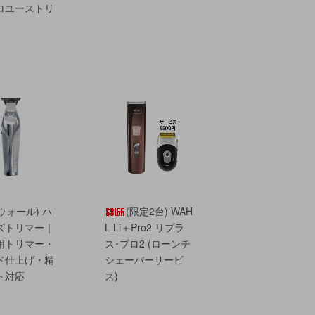
ロユーストリ
(ウォール) ハ
(限定2台) WAH
ズトリマー｜
L Li＋Pro2 リプラ
用トリマー・
ス･プロ2 (ローンチ
ド仕上げ・精
シェーバーサービ
ト対応
ス)