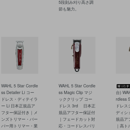
5段刻み刈り高さ調
節も魅力。
WAHL 5 Star Cordle
WAHL 5 Star Cordle
ss Detailer Li コー
ss Magic Clip マジ
台) WAH
ドレス・ディテイラ
ッククリップ コー
rdless
ー Li 日本正規品ア
ドレス 3rd 日本正
ドレスシ
フター保証付き｜メ
規品アフター保証付
ディシ
ンズトリマー・バー
｜フェードカット対
規品ア
バー用トリマー・業
応・コードレスバリ
｜高ト