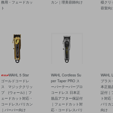
務用・フェードカッ
カン｜理美容師向け
様クリ
ト
容室向
WAHL 5 Star
WAHL Cordless Su
WAHL 
ゴールドコードレ
per Taper PRO ス
プラス
ス マジッククリッ
ーパーテーパープロ
本正規
プ (ウォール)｜フ
コードレス 日本正
証付｜
ェードカット対応・
規品アフター保証付
ト対応
コードレスバリカン
｜フェードカット対
バリカ
｜バーバー向け
応・コードレスバリ
向け