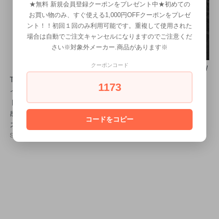
★無料 新規会員登録クーポンをプレゼント中★初めての
お買い物のみ、すぐ使える1,000円OFFクーポンをプレゼ
ント！！初回１回のみ利用可能です。重複して使用された
場合は自動でご注文キャンセルになりますのでご注意くだ
さい※対象外メーカー.商品があります※
クーポンコード
（お試し品）LAYRI
(特価) REUZEL （ル
LUDLOW BLUNT W
TE セメントクレ
ーゾー）マットテク
AX Matte 130g
1173
イ 115g レイライ
スチャーパウダー 1
2,926円(税込)
ト｜マット系・束
5g
感・メンズワック
SOLD OUT
コードをコピー
ス・理美容室向け
SOLD OUT