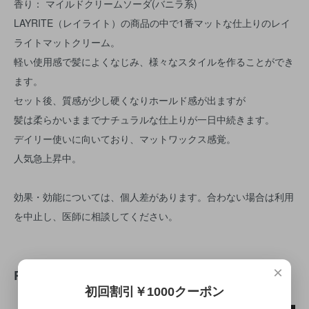
香り： マイルドクリームソーダ(バニラ系)
LAYRITE（レイライト）の商品の中で1番マットな仕上りのレイ
ライトマットクリーム。
軽い使用感で髪によくなじみ、様々なスタイルを作ることができ
ます。
セット後、質感が少し硬くなりホールド感が出ますが
髪は柔らかいままでナチュラルな仕上りが一日中続きます。
デイリー使いに向いており、マットワックス感覚。
人気急上昇中。
効果・効能については、個人差があります。合わない場合は利用
を中止し、医師に相談してください。
×
RECOMMENDED ITEM
初回割引￥1000クーポン