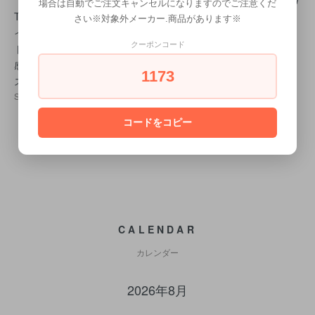
（お試し品）LAYRI
(特価) REUZEL （ル
LUDLOW BLUNT W
場合は自動でご注文キャンセルになりますのでご注意くだ
TE セメントクレ
ーゾー）マットテク
AX Matte 130g
さい※対象外メーカー.商品があります※
イ 115g レイライ
スチャーパウダー 1
2,926円(税込)
クーポンコード
ト｜マット系・束
5g
感・メンズワック
SOLD OUT
1173
ス・理美容室向け
SOLD OUT
コードをコピー
CALENDAR
カレンダー
2026年8月