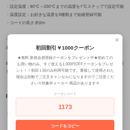
・設定温度：80℃～230℃までの温度を1℃ステップで設定可能
・温度設定：お好きな温度を5種類まで短縮登録可能
・コードの長さ:約2m
その他サイズ取り寄せ可能です
×
お気軽にお問合せください
初回割引￥1000クーポン
★無料 新規会員登録クーポンをプレゼント中★初めての
効果・効能については、個人差があります。合わない場合は利用
お買い物のみ、すぐ使える1,000円OFFクーポンをプレゼ
ント！！初回１回のみ利用可能です。重複して使用された
を中止し、医師に相談してください。
場合は自動でご注文キャンセルになりますのでご注意くだ
さい※対象外メーカー.商品があります※
クーポンコード
RECOMMENDED ITEM
1173
コードをコピー