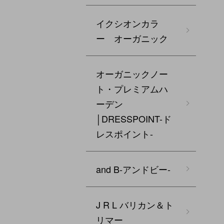
イクシオンカラ
ー オーガニック
オーガニックノー
ト・プレミアムハ
ーデン
│DRESSPOINT-ド
レスポイント-
and B‐アンドビー‐
J R L バリカン＆ト
リマー