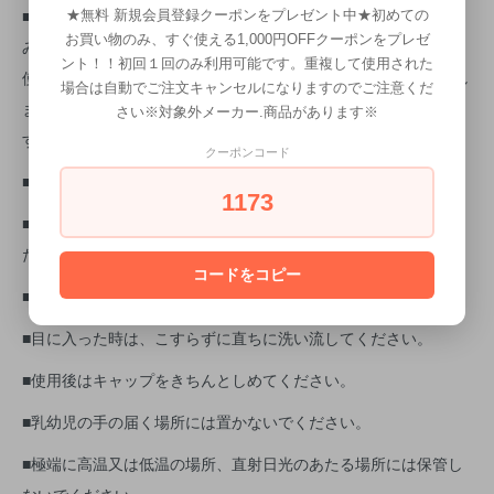
■使用中、または使用後に日光にあたって、赤み・はれ・かゆ
★無料 新規会員登録クーポンをプレゼント中★初めての
お買い物のみ、すぐ使える1,000円OFFクーポンをプレゼ
み・刺激・色抜け（白斑等）や黒ずみ等の異常が現れたときは、
ント！！初回１回のみ利用可能です。重複して使用された
使用を中止し、皮膚科専門医等にご相談されることをおすすめし
場合は自動でご注文キャンセルになりますのでご注意くだ
ます。そのまま使用を続けますと症状が悪化することがありま
さい※対象外メーカー.商品があります※
す。
クーポンコード
■目に入ったときは、すぐに洗い流してください。
1173
■傷、はれもの、しっしん等、異常のあるときは使用しないでく
ださい。
コードをコピー
■目に入ったときは、すぐに洗い流してください。
■目に入った時は、こすらずに直ちに洗い流してください。
■使用後はキャップをきちんとしめてください。
■乳幼児の手の届く場所には置かないでください。
■極端に高温又は低温の場所、直射日光のあたる場所には保管し