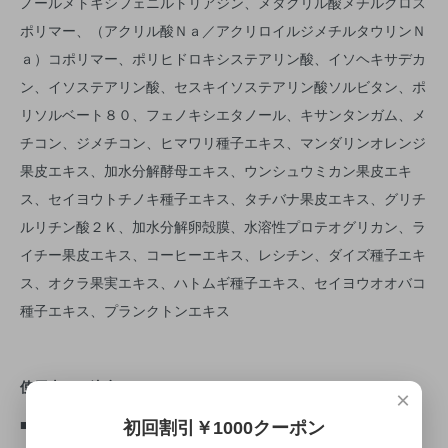
ノールメトキシフェニルトリアジン、メタクリル酸メチルクロス
ポリマー、（アクリル酸Ｎａ／アクリロイルジメチルタウリンＮ
ａ）コポリマー、ポリヒドロキシステアリン酸、イソヘキサデカ
ン、イソステアリン酸、セスキイソステアリン酸ソルビタン、ポ
リソルベート８０、フェノキシエタノール、キサンタンガム、メ
チコン、ジメチコン、ヒマワリ種子エキス、マンダリンオレンジ
果皮エキス、加水分解酵母エキス、ウンシュウミカン果皮エキ
ス、セイヨウトチノキ種子エキス、タチバナ果皮エキス、グリチ
ルリチン酸２Ｋ、加水分解卵殻膜、水溶性プロテオグリカン、ラ
イチー果皮エキス、コーヒーエキス、レシチン、ダイズ種子エキ
ス、オクラ果実エキス、ハトムギ種子エキス、セイヨウオオバコ
種子エキス、プランクトンエキス
使用上のご注意
×
■お肌に異常が生じていないかよく注意してください。
初回割引￥1000クーポン