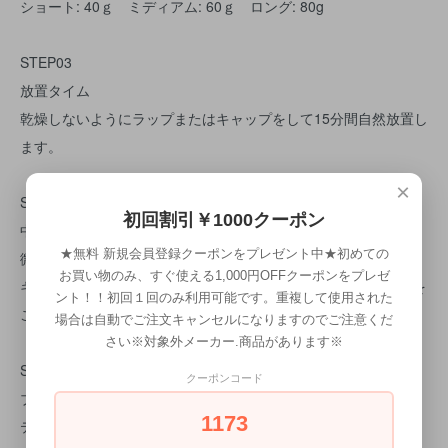
ショート: 40ｇ ミディアム: 60ｇ ロング: 80g
STEP03
放置タイム
乾燥しないようにラップまたはキャップをして15分間自然放置し
ます。
×
STEP04
初回割引￥1000クーポン
中間水洗
★無料 新規会員登録クーポンをプレゼント中★初めての
微温湯で流し残しがないようしっかり流します。
お買い物のみ、すぐ使える1,000円OFFクーポンをプレゼ
キシミや引っ掛かりが気になる場合のみ少量のトリートメントを
ント！！初回１回のみ利用可能です。重複して使用された
ご使用ください。
場合は自動でご注文キャンセルになりますのでご注意くだ
さい※対象外メーカー.商品があります※
STEP05
クーポンコード
ブロードライ
1173
テンションをかけながらブロードライします。