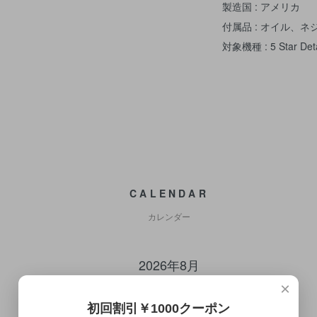
製造国 : アメリカ
付属品 : オイル、
対象機種 : 5 Star Detai
CALENDAR
カレンダー
2026年8月
×
日
月
火
水
木
金
土
初回割引￥1000クーポン