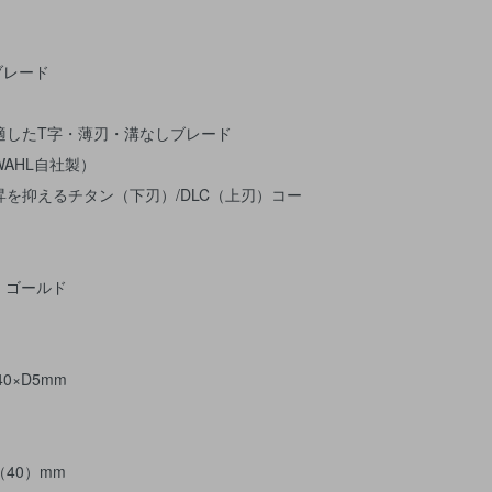
ブレード
適したT字・薄刃・溝なしブレード
AHL自社製）
を抑えるチタン（下刃）/DLC（上刃）コー
・ゴールド
40×D5mm
（40）mm