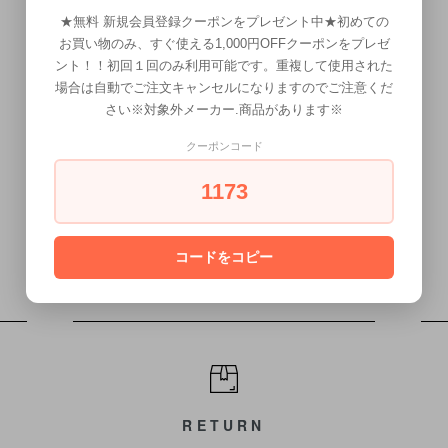
1
★無料 新規会員登録クーポンをプレゼント中★初めての
2
3
4
5
6
7
8
お買い物のみ、すぐ使える1,000円OFFクーポンをプレゼ
ント！！初回１回のみ利用可能です。重複して使用された
9
10
11
12
13
14
15
場合は自動でご注文キャンセルになりますのでご注意くだ
16
17
18
19
20
21
22
さい※対象外メーカー.商品があります※
23
24
25
26
27
28
29
クーポンコード
30
31
1173
コードをコピー
RETURN