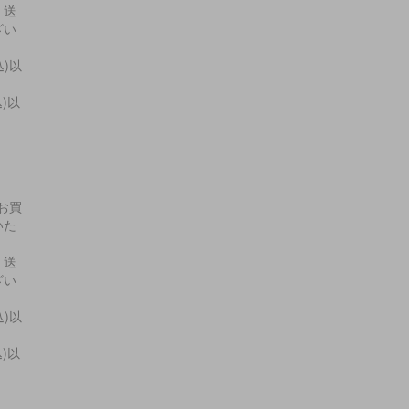
・送
ざい
込)以
込)以
上お買
いた
・送
ざい
込)以
込)以