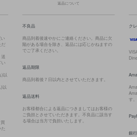
返品について
不良品
ク
買い
商品到着後速やかにご連絡ください。商品に欠
ただ
陥がある場合を除き、返品には応じかねますの
でご了承ください。
VIS
・送
Di
ざい
返品期限
込)以
Ama
商品到着後７日以内とさせていただきます。
込)以
Am
Am
返品送料
す
お客様都合による返品につきましてはお客様の
ご負担とさせていただきます。不良品に該当す
Pa
る場合は当方で負担いたします。
お買
いた
銀