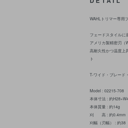
DETAIL
WAHLトリマー専用
フェードスタイルに
アメリカ製精密刃（W
高耐久性かつ温度上昇
ト
T-ワイド・ブレード
Model : 02215-708
本体寸法 : 約H28×W
本体質量 : 約14g
刈 高 : 約0.4mm
刈幅（刃幅） : 約38