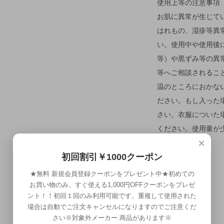
使用上等の注意事項
お肌に異常が生じて
はれもの、湿疹等異
い。使用中や使用後
等）や黒ずみ等の異
等へご相談されるこ
温のところにおかな
ださい。もし入った
さい。衣服についた
ください。使用量が
×
せん。
初回割引￥1000クーポン
★無料 新規会員登録クーポンをプレゼント中★初めての
お買い物のみ、すぐ使える1,000円OFFクーポンをプレゼ
ント！！初回１回のみ利用可能です。重複して使用された
場合は自動でご注文キャンセルになりますのでご注意くだ
さい※対象外メーカー.商品があります※