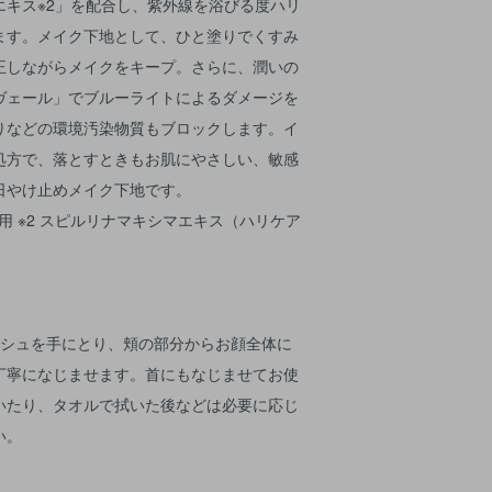
エキス※2」を配合し、紫外線を浴びる度ハリ
ます。メイク下地として、ひと塗りでくすみ
正しながらメイクをキープ。さらに、潤いの
ヴェール」でブルーライトによるダメージを
りなどの環境汚染物質もブロックします。イ
処方で、落とすときもお肌にやさしい、敏感
日やけ止めメイク下地です。
使用 ※2 スピルリナマキシマエキス（ハリケア
ッシュを手にとり、頬の部分からお顔全体に
丁寧になじませます。首にもなじませてお使
いたり、タオルで拭いた後などは必要に応じ
い。