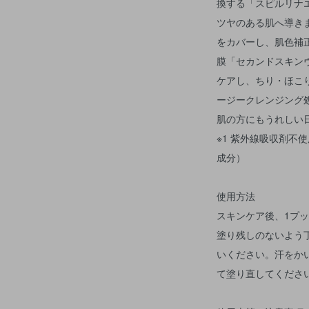
換する「スピルリナ
ツヤのある肌へ導き
をカバーし、肌色補
膜「セカンドスキン
ケアし、ちり・ほこ
ージークレンジング
肌の方にもうれしい
※1 紫外線吸収剤不
成分）
使用方法
スキンケア後、1プ
塗り残しのないよう
いください。汗をか
て塗り直してくださ