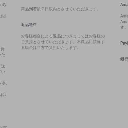
込)以
Ama
商品到着後７日以内とさせていただきます。
込)以
Am
Am
返品送料
す
お客様都合による返品につきましてはお客様の
ご負担とさせていただきます。不良品に該当す
Pa
る場合は当方で負担いたします。
お買
いた
銀
・送
ざい
込)以
込)以
上お買