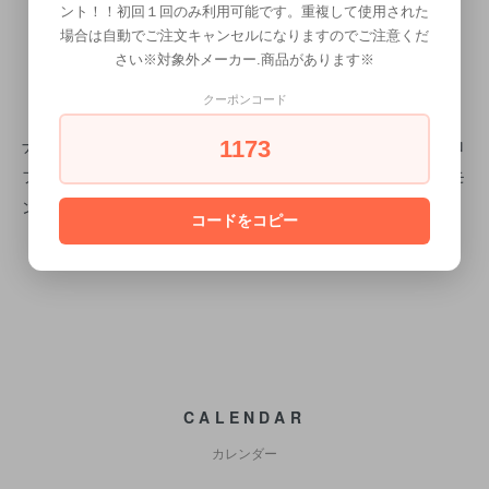
ント！！初回１回のみ利用可能です。重複して使用された
［チョコレート］紫紺に染料配合。
場合は自動でご注文キャンセルになりますのでご注意くだ
［カカオ］インディゴに染料配合。
さい※対象外メーカー.商品があります※
クーポンコード
【成分】
ナンバンアイ葉、ヘンナ、２－アミノ－６－クロロ－４－ニトロ
1173
フェノール、アンマロク果実、アカシアコンシナ果実、バコパモ
ンニエラ葉、ビャクダン木、センチフォリアバラ花、アルニカ
コードをコピー
CALENDAR
カレンダー