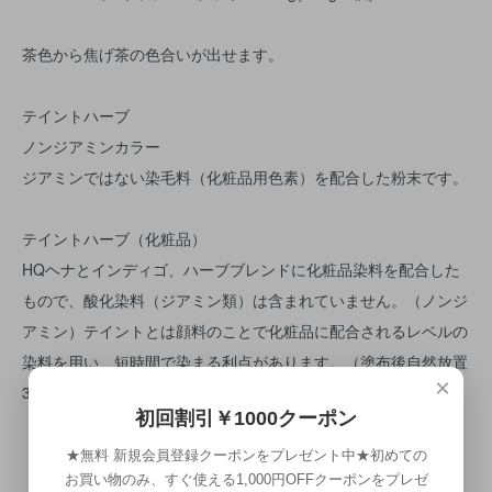
茶色から焦げ茶の色合いが出せます。
テイントハーブ
ノンジアミンカラー
ジアミンではない染毛料（化粧品用色素）を配合した粉末です。
テイントハーブ（化粧品）
HQヘナとインディゴ、ハーブブレンドに化粧品染料を配合した
もので、酸化染料（ジアミン類）は含まれていません。（ノンジ
アミン）テイントとは顔料のことで化粧品に配合されるレベルの
染料を用い、短時間で染まる利点があります。（塗布後自然放置
×
30～45分）
初回割引￥1000クーポン
［キャロット］HQヘナに染料配合。
★無料 新規会員登録クーポンをプレゼント中★初めての
お買い物のみ、すぐ使える1,000円OFFクーポンをプレゼ
［キャラメル］琥珀に染料配合。