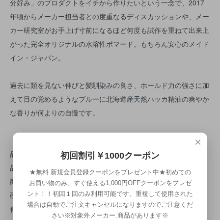
分好み」のプロダクトをイチから作りたいという一念で、2017
年頃からメーカー担当者との度重なるディスカッションや、メー
カー研究室がお手上げ寸前になるほど何度も試作を重ねて出来上
がった完全オリジナルの水溶性ポマード。もちろん安心のメイド
イン・ジャパン。
過去に類を見ない伸びと髪馴染みの良さ、ホールド力の強さに加
えて目の覚めるようなブルーに北海道産天然ハッカ精油の爽やか
な香りが何よりの自慢です。
【概要】
×
品 番：LOT No.008
初回割引￥1000クーポン
品 名：ピカデリーNo.1ポマード
★無料 新規会員登録クーポンをプレゼント中★初めての
商品種別：整髪料 (水溶性ポマード)
お買い物のみ、すぐ使える1,000円OFFクーポンをプレゼ
硬さレベル：★★★☆☆
ント！！初回１回のみ利用可能です。重複して使用された
場合は自動でご注文キャンセルになりますのでご注意くだ
伸びレベル：★★★★★
さい※対象外メーカー.商品があります※