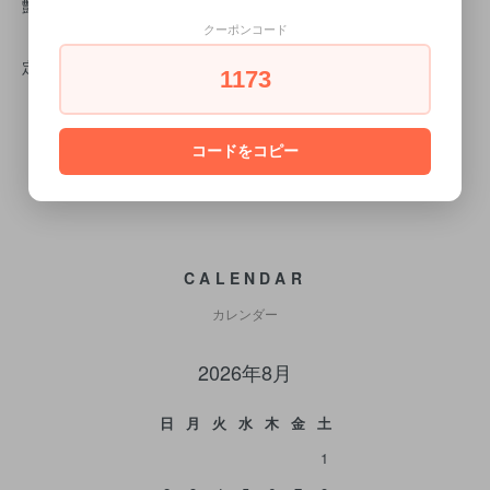
艶レベル：★★★★★
クーポンコード
定価2,970円（税込）
1173
コードをコピー
CALENDAR
カレンダー
2026年8月
日
月
火
水
木
金
土
1