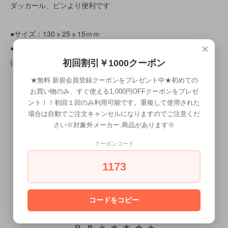
ダッカール、ピンより便利です
●サイズ：130ｘ25ｘ15ｍｍ
×
●材質：アルミ合金
(6本入)
初回割引￥1000クーポン
★無料 新規会員登録クーポンをプレゼント中★初めての
お買い物のみ、すぐ使える1,000円OFFクーポンをプレゼ
ント！！初回１回のみ利用可能です。重複して使用された
場合は自動でご注文キャンセルになりますのでご注意くだ
さい※対象外メーカー.商品があります※
クーポンコード
CALENDAR
1173
カレンダー
コードをコピー
2026年8月
日
月
火
水
木
金
土