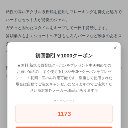
粘性の高いアクリル系樹脂を使用しフレーキングを抑えた処方で
ハードなセット力が特徴のジェル。
ガチっと固めたスタイルをキープして一日中持続します。
髪馴染みもよくショートヘアはもちろんパーマなど動きのあるス
タイルにもおすすめです。
×
ベタつきがなく、シャンプーで簡単に洗い流せます。
初回割引￥1000クーポン
★無料 新規会員登録クーポンをプレゼント中★初めての
爽やかなフルーツと石鹸のような清潔感があるシトラスサボンの
お買い物のみ、すぐ使える1,000円OFFクーポンをプレゼ
香り
ント！！初回１回のみ利用可能です。重複して使用された
場合は自動でご注文キャンセルになりますのでご注意くだ
さい※対象外メーカー.商品があります※
クーポンコード
1173