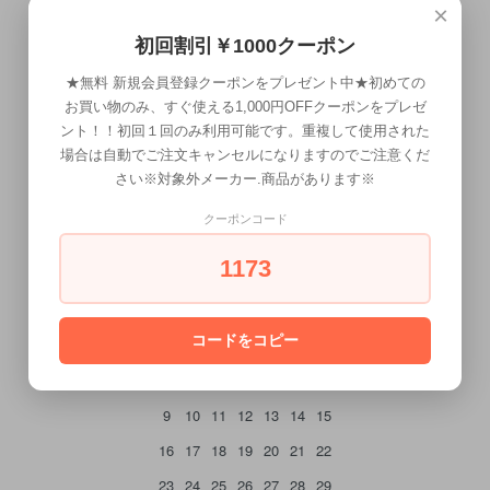
×
初回割引￥1000クーポン
★無料 新規会員登録クーポンをプレゼント中★初めての
お買い物のみ、すぐ使える1,000円OFFクーポンをプレゼ
ント！！初回１回のみ利用可能です。重複して使用された
場合は自動でご注文キャンセルになりますのでご注意くだ
CALENDAR
さい※対象外メーカー.商品があります※
カレンダー
クーポンコード
2026年8月
1173
日
月
火
水
木
金
土
コードをコピー
1
2
3
4
5
6
7
8
9
10
11
12
13
14
15
16
17
18
19
20
21
22
23
24
25
26
27
28
29