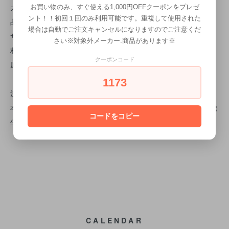
カラー： NAVY
お買い物のみ、すぐ使える1,000円OFFクーポンをプレゼ
ント！！初回１回のみ利用可能です。重複して使用された
品番： G965-1246NB
場合は自動でご注文キャンセルになりますのでご注意くだ
サイズ ： H.610mm W.200mm D.105mm
さい※対象外メーカー.商品があります※
材質 ： スチール(粉体塗装)
クーポンコード
原産国 ： 中国
1173
注意事項
本製品は製造工程上、プレス成型時にへこみや多少の擦り傷が発
コードをコピー
生している場合がございます。
CALENDAR