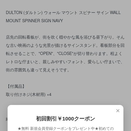
DULTON (ダルトン) ウォール マウント スピナー サイン WALL
MOUNT SPINNER SIGN NAVY
店先の回転看板が、街を吹く穏やかな風を浴びる昼下がり。そん
な古い映画のような光景が描けるサインスタンド。看板部分を回
転させることで、"OPEN"、"CLOSE"が切り替わります。程よく
レトロな佇まいと、親しみやすいフォント、愛らしい佇まいで、
街の雰囲気も違って見えそうです。
【付属品】
取り付けネジ(木材用) ×4
×
【取り付け穴ピッチ】
初回割引￥1000クーポン
縦：約555mm 横：約100mm
★無料 新規会員登録クーポンをプレゼント中★初めての