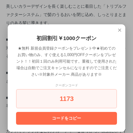
美しいカラーデザインを長く楽しむことに着目した「トリプルフ
ァクターシステム」で髪のうるおいを閉じ込め、しっとりまとま
りのある髪に導きます。
×
初回割引￥1000クーポン
■モイストメッシュシステム
海藻エキスとカラーロックポリマーでできた疎水性の保護膜でう
★無料 新規会員登録クーポンをプレゼント中★初めての
お買い物のみ、すぐ使える1,000円OFFクーポンをプレゼ
るおいを髪に閉じ込める
ント！！初回１回のみ利用可能です。重複して使用された
場合は自動でご注文キャンセルになりますのでご注意くだ
■ウォータリーベース処方
さい※対象外メーカー.商品があります※
さらさらとしたベース処方でなめらかな質感をつくり出す
クーポンコード
■γ-ドコサラクトン配合
1173
毛髪を保護し、髪をコートすることでつやを与える
コードをコピー
【ガーデンフルーティムスクの香り】
カシスやアップルなどのフルーティーな香りから、次第にホワイ