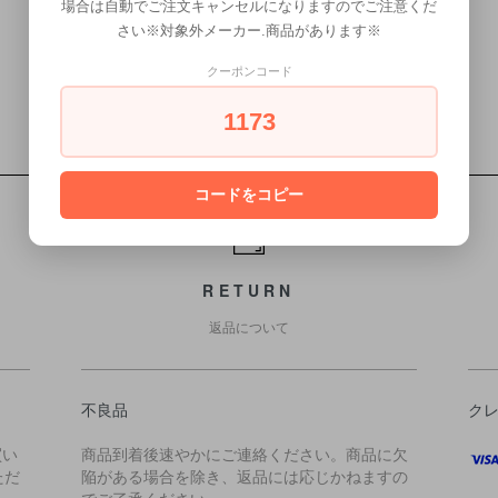
30
31
場合は自動でご注文キャンセルになりますのでご注意くだ
さい※対象外メーカー.商品があります※
クーポンコード
1173
コードをコピー
RETURN
返品について
不良品
ク
買い
商品到着後速やかにご連絡ください。商品に欠
ただ
陥がある場合を除き、返品には応じかねますの
でご了承ください。