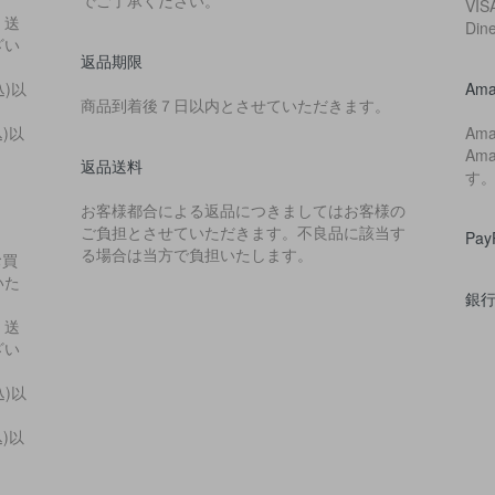
VIS
・送
Di
ざい
返品期限
込)以
Ama
商品到着後７日以内とさせていただきます。
込)以
Am
Am
返品送料
す
お客様都合による返品につきましてはお客様の
ご負担とさせていただきます。不良品に該当す
Pa
る場合は当方で負担いたします。
お買
いた
銀
・送
ざい
込)以
込)以