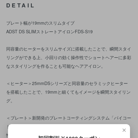
DETAIL
プレート幅が19mmのスリムタイプ
ADST DS SLIMストレートアイロンFDS-S19
同容量のヒーターをスリムサイズに搭載したことで、瞬間スタイ
リングができる上、小回りの効く操作性でショートヘアーに多彩
なスタイリングを作ることも可能なヘアアイロン。
＜ヒーター＞25mmDSシリーズと同容量のセラミックヒーター
を搭載したことで、19mmと細くてもイメージを瞬間スタイリン
グ。
＜プレート＞新開発のプレートコーティングシステム「パイコー
トSブラック」フッ素含有率を高めさらに滑らかなすべりと耐久
×
性が進化。