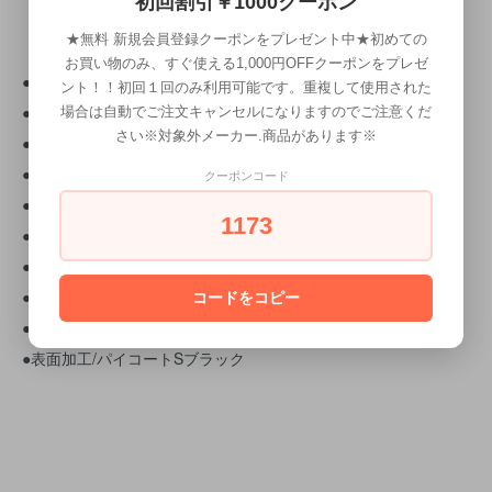
初回割引￥1000クーポン
★無料 新規会員登録クーポンをプレゼント中★初めての
お買い物のみ、すぐ使える1,000円OFFクーポンをプレゼ
● カラー/レドバイオレッド特殊耐熱塗装
ント！！初回１回のみ利用可能です。重複して使用された
●電源/AC100V 50/60Hz
場合は自動でご注文キャンセルになりますのでご注意くだ
さい※対象外メーカー.商品があります※
●消費電力/150W
●温度設定範囲/60-180℃（5℃ステップ）
クーポンコード
●温度ヒューズ/ヒーター近傍 187℃
1173
●重量/276g（コード含む）
●コード長さ/2.6m
●プレートサイズ/19×90（mm）
コードをコピー
●プレート材質/アルミニウム
●表面加工/パイコートSブラック