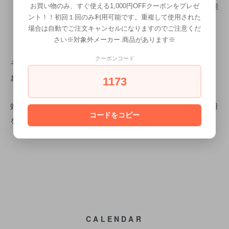
・設定温度：80℃～230℃までの温度を1℃ステップで設定可能
お買い物のみ、すぐ使える1,000円OFFクーポンをプレゼ
ント！！初回１回のみ利用可能です。重複して使用された
・温度設定：お好きな温度を5種類まで短縮登録可能
場合は自動でご注文キャンセルになりますのでご注意くだ
・コードの長さ:約2m
さい※対象外メーカー.商品があります※
クーポンコード
その他サイズ取り寄せ可能です
お気軽にお問合せください
1173
効果・効能については、個人差があります。合わない場合は利用
コードをコピー
を中止し、医師に相談してください。
CALENDAR