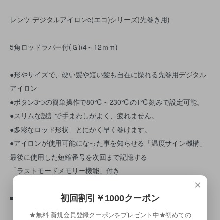
レンツ デジタルアイロンe(エコ)シリーズ(先巻き用)
5角ロッドラバー付(Ｇ)(4～12ｍｍ)
●形やサイズで、硬い髪や短い髪も自在に操れる先巻用デジタル
アイロン
●ボタン3つの簡単操作で80℃～230℃の1℃刻みで設定可能。
●スリムな設計で手まわしがよく、疲れません。
●多彩なロッド形状 とにかく早く巻けます。
●アイロンが使用可能になった事を知らせる「温度サイン機構」
最後に使用した短縮番号を次回まで記憶する
「ラストモードメモリー機能」付き
×
■仕様
初回割引￥1000クーポン
・定格：AC100V 50W 50/60Hz
★無料 新規会員登録クーポンをプレゼント中★初めての